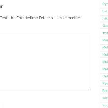
Dyn
ar
E-
fentlicht.
Erforderliche Felder sind mit
*
markiert
Fac
Go
ins
Mar
Mul
Mul
Mul
Mul
Onl
Pay
Per
soc
Sup