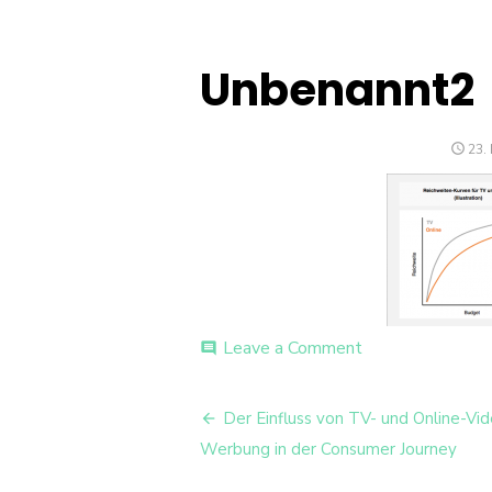
Unbenannt2
PO
23.
ON
on
Leave a Comment
comment
Unbenannt2
Beitrags-
Der Einfluss von TV- und Online-Vi
Navigation
Werbung in der Consumer Journey