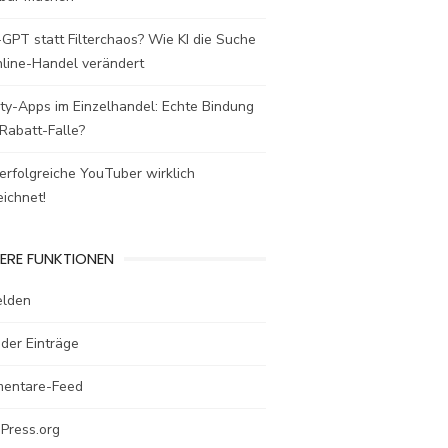
GPT statt Filterchaos? Wie KI die Suche
nline-Handel verändert
ty-Apps im Einzelhandel: Echte Bindung
Rabatt-Falle?
rfolgreiche YouTuber wirklich
ichnet!
ERE FUNKTIONEN
lden
der Einträge
entare-Feed
Press.org