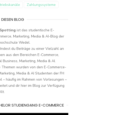
triebskanäle
Zahlungssysteme
 DIESEN BLOG
Spotting
ist das studentische E-
merce, Marketing, Media & AI-Blog der
hochschule Wedel.
findest du Beiträge zu einer Vielzahl an
en aus den Bereichen E-Commerce,
al Business, Marketing, Media & AI.
e Themen wurden von den E-Commerce-
arketing, Media & AI Studenten der FH
l – häufig im Rahmen von Vorlesungen –
eitet und dir hier im Blog zur Verfügung
llt.
HELOR STUDIENGANG E-COMMERCE