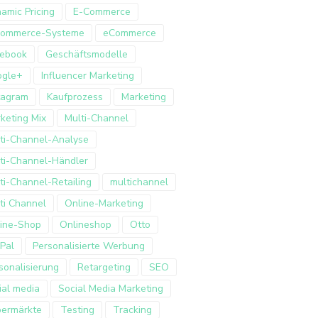
amic Pricing
E-Commerce
Commerce-Systeme
eCommerce
ebook
Geschäftsmodelle
ogle+
Influencer Marketing
tagram
Kaufprozess
Marketing
keting Mix
Multi-Channel
ti-Channel-Analyse
ti-Channel-Händler
ti-Channel-Retailing
multichannel
ti Channel
Online-Marketing
ine-Shop
Onlineshop
Otto
Pal
Personalisierte Werbung
sonalisierung
Retargeting
SEO
ial media
Social Media Marketing
ermärkte
Testing
Tracking