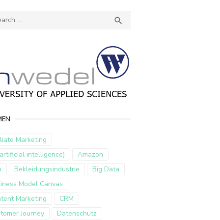
ch
SEARCH

MEN
iliate Marketing
artificial intelligence)
Amazon
p
Bekleidungsindustrie
Big Data
iness Model Canvas
tent Marketing
CRM
tomer Journey
Datenschutz