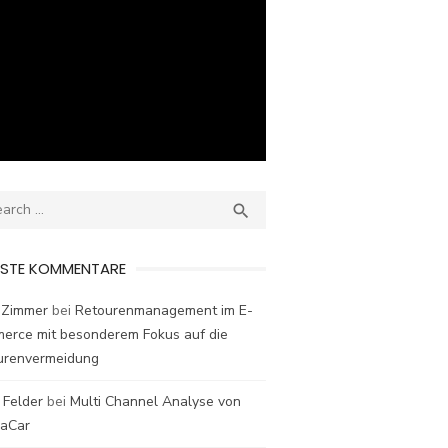
ch
SEARCH

ESTE KOMMENTARE
 Zimmer
bei
Retourenmanagement im E-
erce mit besonderem Fokus auf die
urenvermeidung
 Felder
bei
Multi Channel Analyse von
laCar