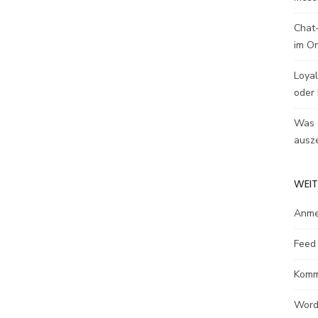
Chat-
im O
Loyal
oder 
Was e
ausze
WEIT
Anme
Feed 
Komm
Word