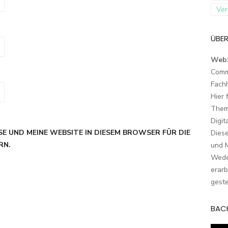
Ver
ÜBER
Web
Comm
Fach
Hier 
Them
Digit
SE UND MEINE WEBSITE IN DIESEM BROWSER FÜR DIE
Dies
RN.
und M
Wede
erarb
geste
BAC