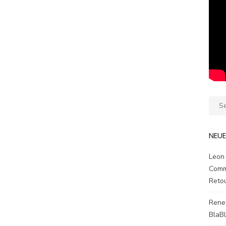
Sear
for:
NEU
Leon
Comm
Reto
Rene
BlaB