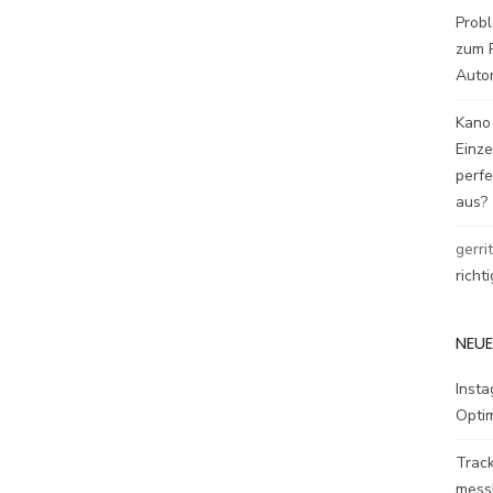
Probl
zum P
Auto
Kano
Einz
perfe
aus?
gerri
richt
NEUE
Inst
Opti
Track
mess