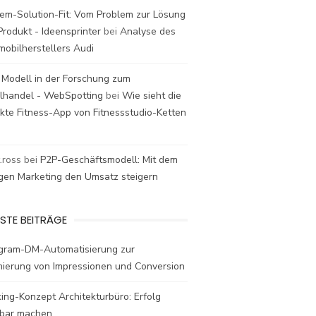
em-Solution-Fit: Vom Problem zur Lösung
rodukt - Ideensprinter
bei
Analyse des
mobilherstellers Audi
 Modell in der Forschung zum
elhandel - WebSpotting
bei
Wie sieht die
kte Fitness-App von Fitnessstudio-Ketten
t.ross
bei
P2P-Geschäftsmodell: Mit dem
igen Marketing den Umsatz steigern
STE BEITRÄGE
agram-DM-Automatisierung zur
mierung von Impressionen und Conversion
ing-Konzept Architekturbüro: Erfolg
bar machen