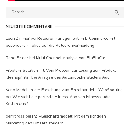
Search
SEA

for:
NEUESTE KOMMENTARE
Leon Zimmer
bei
Retourenmanagement im E-Commerce mit
besonderem Fokus auf die Retourenvermeidung
Rene Felder
bei
Multi Channel Analyse von BlaBlaCar
Problem-Solution-Fit: Vom Problem zur Lösung zum Produkt -
Ideensprinter
bei
Analyse des Automobilherstellers Audi
Kano Modell in der Forschung zum Einzelhandel - WebSpotting
bei
Wie sieht die perfekte Fitness-App von Fitnessstudio-
Ketten aus?
gerrit.ross
bei
P2P-Geschäftsmodell: Mit dem richtigen
Marketing den Umsatz steigern