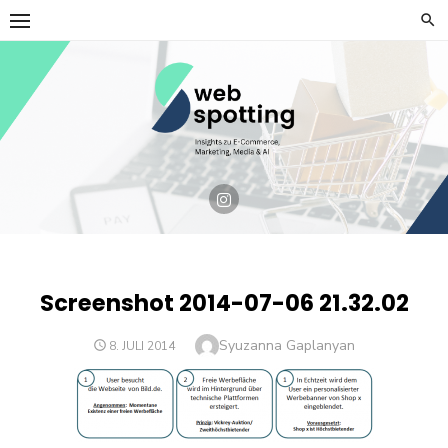
Skip
to
content
Screenshot 2014-07-06 21.32.02
Author
Syuzanna Gaplanyan
POSTED
8. JULI 2014
ON