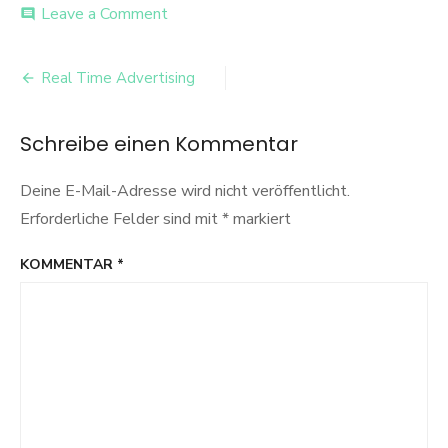
on
Leave a Comment
comment
Screenshot
2014-
Beitrags-
07-
Real Time Advertising
06
Navigation
21.32.02
Schreibe einen Kommentar
Deine E-Mail-Adresse wird nicht veröffentlicht.
Erforderliche Felder sind mit
*
markiert
KOMMENTAR
*