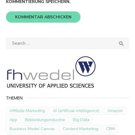
KOMMENTIERUNG SPEICHERN.
Search
SEA

for:
THEMEN
Affiliate Marketing
AI (artificial intelligence)
Amazon
App
Bekleidungsindustrie
Big Data
Business Model Canvas
Content Marketing
CRM