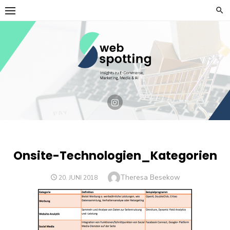
Skip
to
content
Onsite-Technologien_Kategorien
Author
Theresa Besekow
POSTED
20. JUNI 2018
ON