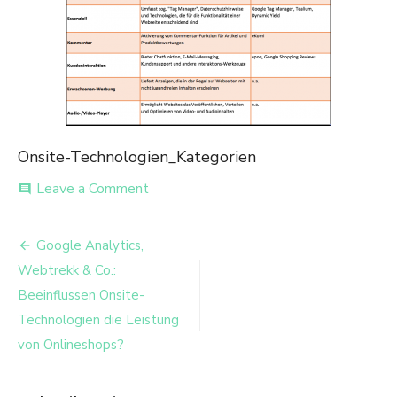
Onsite-Technologien_Kategorien
on
Leave a Comment
comment
Onsite-
Technologien_Kategorien
Beitrags-
Google Analytics,
Navigation
Webtrekk & Co.:
Beeinflussen Onsite-
Technologien die Leistung
von Onlineshops?