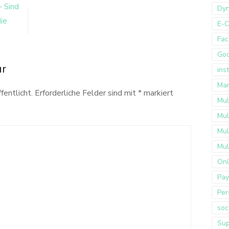
 Sind
Dyn
ie
E-
Fac
Go
ar
ins
Mar
fentlicht.
Erforderliche Felder sind mit
*
markiert
Mul
Mul
Mul
Mul
Onl
Pay
Per
soc
Sup