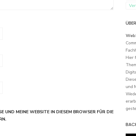
Ver
ÜBER
Web
Comm
Fach
Hier 
Them
Digit
Dies
und M
Wede
erarb
geste
SE UND MEINE WEBSITE IN DIESEM BROWSER FÜR DIE
RN.
BAC