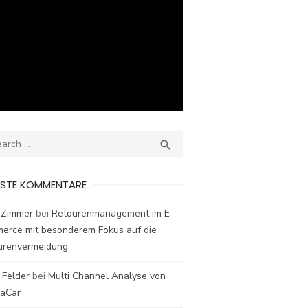
ch
SEARCH

ESTE KOMMENTARE
 Zimmer
bei
Retourenmanagement im E-
erce mit besonderem Fokus auf die
urenvermeidung
 Felder
bei
Multi Channel Analyse von
laCar