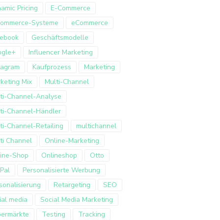
amic Pricing
E-Commerce
Commerce-Systeme
eCommerce
ebook
Geschäftsmodelle
ogle+
Influencer Marketing
tagram
Kaufprozess
Marketing
keting Mix
Multi-Channel
ti-Channel-Analyse
ti-Channel-Händler
ti-Channel-Retailing
multichannel
ti Channel
Online-Marketing
ine-Shop
Onlineshop
Otto
Pal
Personalisierte Werbung
sonalisierung
Retargeting
SEO
ial media
Social Media Marketing
ermärkte
Testing
Tracking