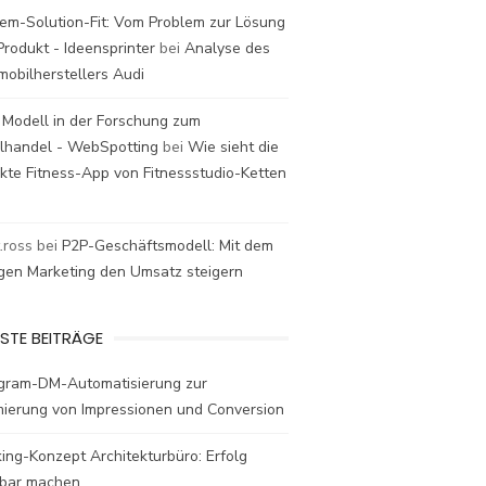
em-Solution-Fit: Vom Problem zur Lösung
rodukt - Ideensprinter
bei
Analyse des
mobilherstellers Audi
 Modell in der Forschung zum
elhandel - WebSpotting
bei
Wie sieht die
kte Fitness-App von Fitnessstudio-Ketten
t.ross
bei
P2P-Geschäftsmodell: Mit dem
igen Marketing den Umsatz steigern
STE BEITRÄGE
agram-DM-Automatisierung zur
mierung von Impressionen und Conversion
ing-Konzept Architekturbüro: Erfolg
bar machen