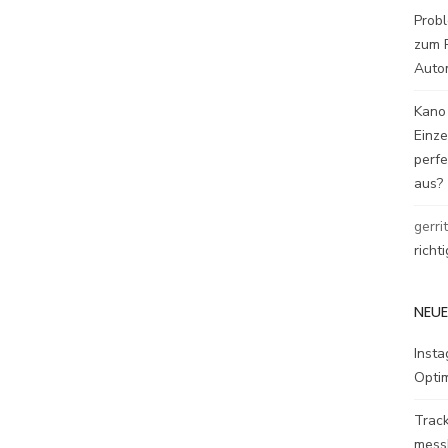
Probl
zum P
Auto
Kano
Einz
perfe
aus?
gerri
richt
NEUE
Inst
Opti
Track
mess