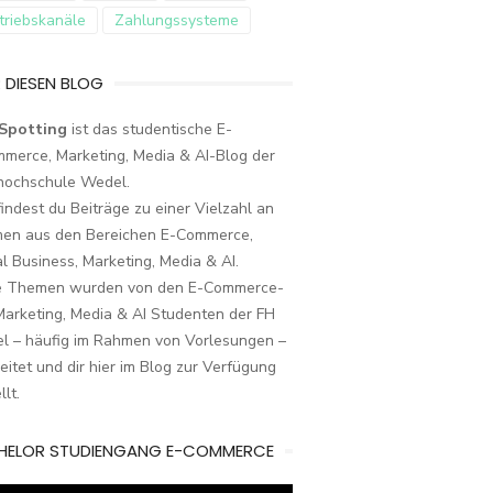
triebskanäle
Zahlungssysteme
 DIESEN BLOG
Spotting
ist das studentische E-
merce, Marketing, Media & AI-Blog der
hochschule Wedel.
findest du Beiträge zu einer Vielzahl an
en aus den Bereichen E-Commerce,
al Business, Marketing, Media & AI.
e Themen wurden von den E-Commerce-
arketing, Media & AI Studenten der FH
l – häufig im Rahmen von Vorlesungen –
eitet und dir hier im Blog zur Verfügung
llt.
HELOR STUDIENGANG E-COMMERCE