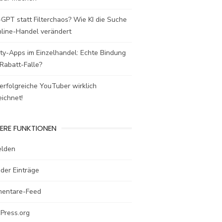
GPT statt Filterchaos? Wie KI die Suche
nline-Handel verändert
ty-Apps im Einzelhandel: Echte Bindung
Rabatt-Falle?
rfolgreiche YouTuber wirklich
ichnet!
ERE FUNKTIONEN
lden
der Einträge
entare-Feed
Press.org