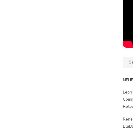
Sear
for:
NEU
Leon
Comm
Reto
Rene
BlaB