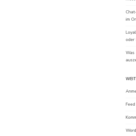
Chat-
im O
Loyal
oder 
Was e
ausze
WEIT
Anme
Feed 
Komm
Word