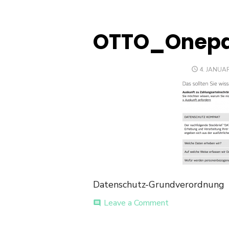
OTTO_Onep
POSTED
4. JANUA
ON
Datenschutz-Grundverordnung
on
Leave a Comment
comment
OTTO_Onepage