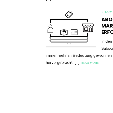
E-COM
ABO
MAR
ERF
In den
Subscr
immer mehr an Bedeutung gewonnen u
hervorgebracht. […]
READ MORE