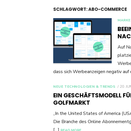
SCHLAGWORT:
ABO-COMMERCE
MARKE
BEE
NAC
Auf Na
platzi
Werbeb
dass sich Werbeanzeigen negativ auf
POSTE
NEUE TECHNOLOGIEN & TRENDS
20. JU
ON
EIN GESCHÄFTSMODELL FÜ
GOLFMARKT
„In the United States of America (USA
Die Branche des Online Abonnementg
[…]
READ MORE