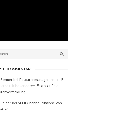
ch
SEARCH

ESTE KOMMENTARE
 Zimmer
bei
Retourenmanagement im E-
erce mit besonderem Fokus auf die
urenvermeidung
 Felder
bei
Multi Channel Analyse von
laCar