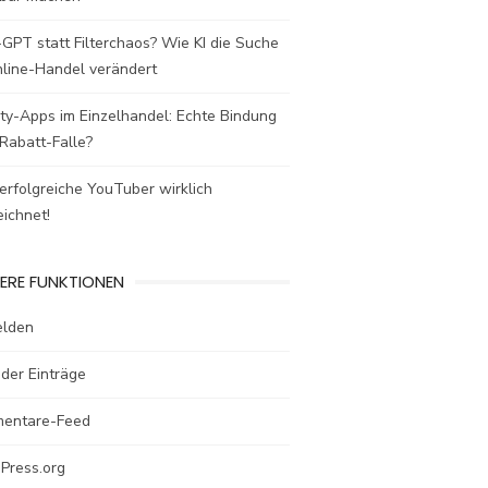
GPT statt Filterchaos? Wie KI die Suche
nline-Handel verändert
ty-Apps im Einzelhandel: Echte Bindung
Rabatt-Falle?
rfolgreiche YouTuber wirklich
ichnet!
ERE FUNKTIONEN
lden
der Einträge
entare-Feed
Press.org