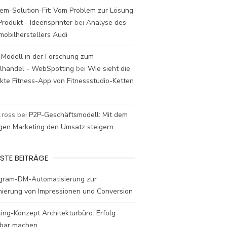
em-Solution-Fit: Vom Problem zur Lösung
rodukt - Ideensprinter
bei
Analyse des
mobilherstellers Audi
 Modell in der Forschung zum
elhandel - WebSpotting
bei
Wie sieht die
kte Fitness-App von Fitnessstudio-Ketten
t.ross
bei
P2P-Geschäftsmodell: Mit dem
igen Marketing den Umsatz steigern
STE BEITRÄGE
agram-DM-Automatisierung zur
mierung von Impressionen und Conversion
ing-Konzept Architekturbüro: Erfolg
bar machen