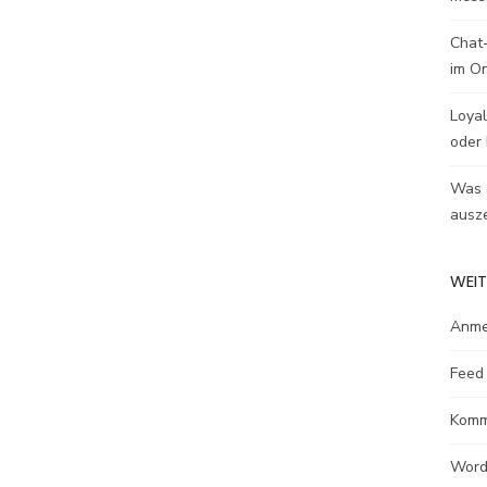
Chat-
im O
Loyal
oder 
Was e
ausze
WEIT
Anme
Feed 
Komm
Word