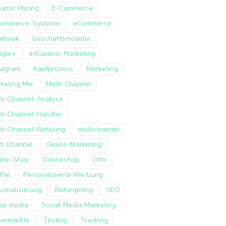
amic Pricing
E-Commerce
Commerce-Systeme
eCommerce
ebook
Geschäftsmodelle
ogle+
Influencer Marketing
tagram
Kaufprozess
Marketing
keting Mix
Multi-Channel
ti-Channel-Analyse
ti-Channel-Händler
ti-Channel-Retailing
multichannel
ti Channel
Online-Marketing
ine-Shop
Onlineshop
Otto
Pal
Personalisierte Werbung
sonalisierung
Retargeting
SEO
ial media
Social Media Marketing
ermärkte
Testing
Tracking