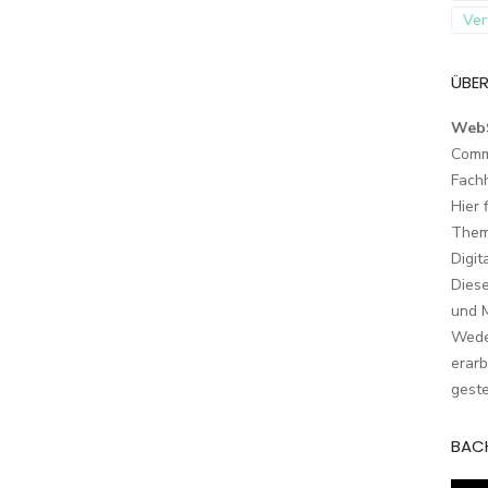
Ver
ÜBER
Web
Comm
Fach
Hier 
Them
Digit
Dies
und M
Wede
erarb
geste
BAC