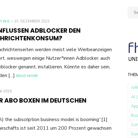
Sear
for:
POSTED
TING
15. DEZEMBER 2022
ON
INFLUSSEN ADBLOCKER DEN
HRICHTENKONSUM?
chrichtenseiten werden meist viele Werbeanzeigen
ert, weswegen einige Nutzer*innen Adblocker, auch
locker genannt, installieren. Könnte es daher sein,
THE
 den […]
READ MORE
Aff
D
NI 2018
AI (
R ABO BOXEN IM DEUTSCHEN
Ap
Bus
) the subscription business model is booming“.[1]
Con
eschäfts ist seit 2011 um 200 Prozent gewachsen
Cus