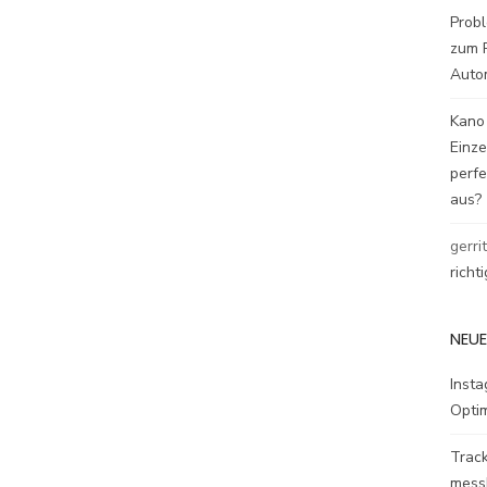
Probl
zum P
Auto
Kano
Einz
perfe
aus?
gerri
richt
NEUE
Inst
Opti
Track
mess