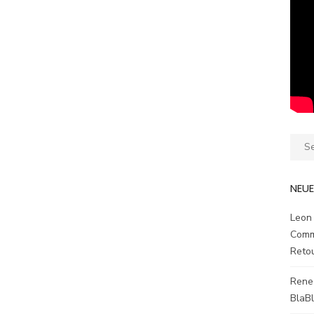
Sear
for:
NEU
Leon
Comm
Reto
Rene
BlaB