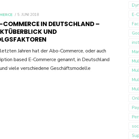
Dyn
E-
POSTED
MERCE
5. JUNI 2018
ON
-COMMERCE IN DEUTSCHLAND –
Fac
KTÜBERBLICK UND
Go
OLGSFAKTOREN
ins
 letzten Jahren hat der Abo-Commerce, oder auch
Mar
iption based E-Commerce genannt, in Deutschland
Mul
nd viele verschiedene Geschäftsmodelle
Mul
Mul
Mul
Onl
Pay
Per
soc
Sup