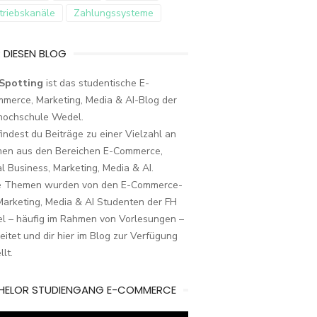
triebskanäle
Zahlungssysteme
 DIESEN BLOG
Spotting
ist das studentische E-
merce, Marketing, Media & AI-Blog der
hochschule Wedel.
findest du Beiträge zu einer Vielzahl an
en aus den Bereichen E-Commerce,
al Business, Marketing, Media & AI.
e Themen wurden von den E-Commerce-
arketing, Media & AI Studenten der FH
l – häufig im Rahmen von Vorlesungen –
eitet und dir hier im Blog zur Verfügung
llt.
HELOR STUDIENGANG E-COMMERCE