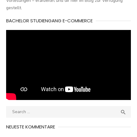
Vorlesungen – erarbeitet und dir hier im Blog zur Verfügung
gestellt.
BACHELOR STUDIENGANG E-COMMERCE
Search
SEA

for:
NEUESTE KOMMENTARE