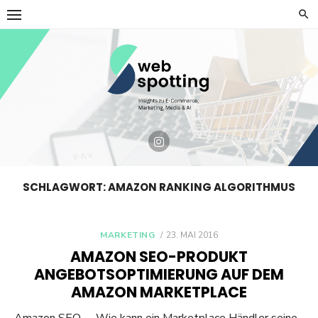
Skip
to
content
SCHLAGWORT:
AMAZON RANKING ALGORITHMUS
POSTED
MARKETING
23. MAI 2016
ON
AMAZON SEO-PRODUKT
ANGEBOTSOPTIMIERUNG AUF DEM
AMAZON MARKETPLACE