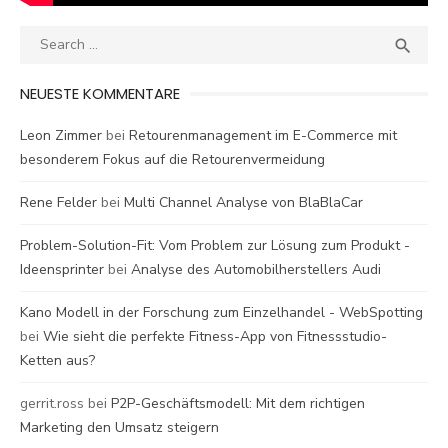
Search
SEA

for:
NEUESTE KOMMENTARE
Leon Zimmer
bei
Retourenmanagement im E-Commerce mit
besonderem Fokus auf die Retourenvermeidung
Rene Felder
bei
Multi Channel Analyse von BlaBlaCar
Problem-Solution-Fit: Vom Problem zur Lösung zum Produkt -
Ideensprinter
bei
Analyse des Automobilherstellers Audi
Kano Modell in der Forschung zum Einzelhandel - WebSpotting
bei
Wie sieht die perfekte Fitness-App von Fitnessstudio-
Ketten aus?
gerrit.ross
bei
P2P-Geschäftsmodell: Mit dem richtigen
Marketing den Umsatz steigern