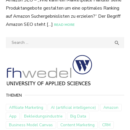
Amazon SEO – „Wie kann ein Marketplace Händler seine
Produktangebote gestalten um eine optimales Ranking
auf Amazon Suchergebnislisten zu erzielen?“ Der Begriff
Amazon SEO steht […]
READ MORE
Search
SEA

for:
THEMEN
Affiliate Marketing
AI (artificial intelligence)
Amazon
App
Bekleidungsindustrie
Big Data
Business Model Canvas
Content Marketing
CRM