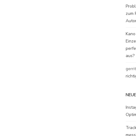
Probl
zum P
Auto
Kano
Einz
perfe
aus?
gerri
richt
NEUE
Inst
Opti
Track
mess