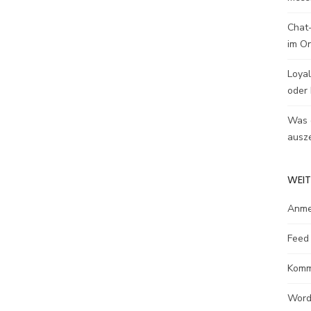
Chat-
im O
Loyal
oder 
Was e
ausze
WEIT
Anme
Feed 
Komm
Word