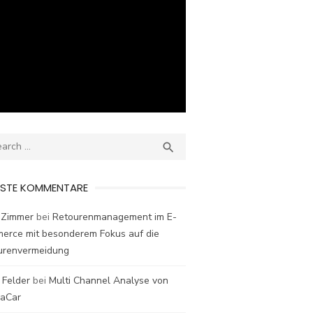
ch
SEARCH

ESTE KOMMENTARE
 Zimmer
bei
Retourenmanagement im E-
erce mit besonderem Fokus auf die
urenvermeidung
 Felder
bei
Multi Channel Analyse von
laCar