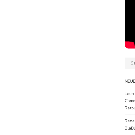
Sear
for:
NEU
Leon
Comm
Reto
Rene
BlaB