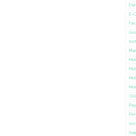
Dyn
E-
Fac
Go
ins
Mar
Mul
Mul
Mul
Mul
Onl
Pay
Per
soc
Sup