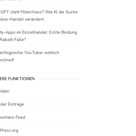
GPT statt Filterchaos? Wie KI die Suche
nline-Handel verändert
ty-Apps im Einzelhandel: Echte Bindung
Rabatt-Falle?
rfolgreiche YouTuber wirklich
ichnet!
ERE FUNKTIONEN
lden
der Einträge
entare-Feed
Press.org