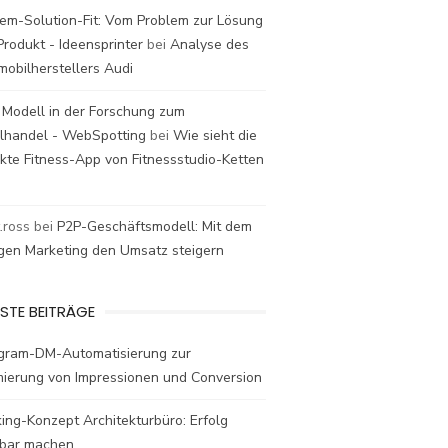
em-Solution-Fit: Vom Problem zur Lösung
rodukt - Ideensprinter
bei
Analyse des
mobilherstellers Audi
 Modell in der Forschung zum
elhandel - WebSpotting
bei
Wie sieht die
kte Fitness-App von Fitnessstudio-Ketten
t.ross
bei
P2P-Geschäftsmodell: Mit dem
igen Marketing den Umsatz steigern
STE BEITRÄGE
agram-DM-Automatisierung zur
mierung von Impressionen und Conversion
ing-Konzept Architekturbüro: Erfolg
bar machen