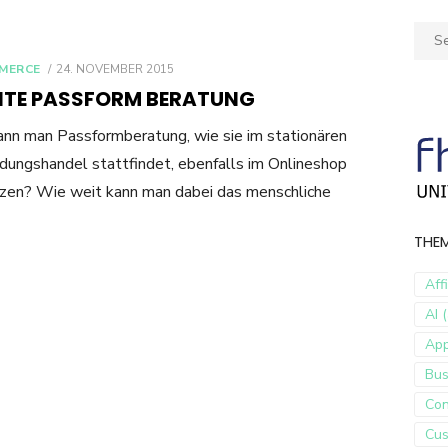
Sear
for:
POSTED
MERCE
24. NOVEMBER 2015
ON
ITE PASSFORM BERATUNG
nn man Passformberatung, wie sie im stationären
dungshandel stattfindet, ebenfalls im Onlineshop
zen? Wie weit kann man dabei das menschliche
THE
Aff
AI (
Ap
Bus
Con
Cus