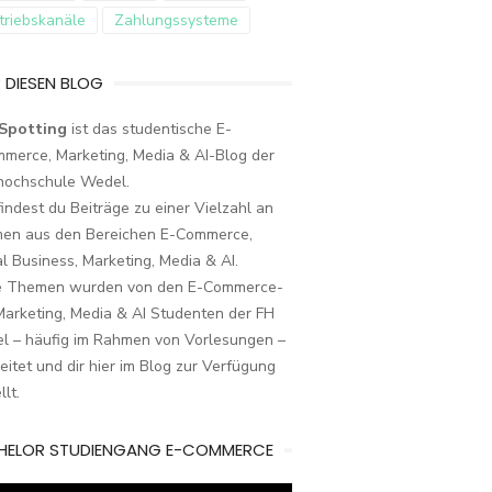
triebskanäle
Zahlungssysteme
 DIESEN BLOG
Spotting
ist das studentische E-
merce, Marketing, Media & AI-Blog der
hochschule Wedel.
findest du Beiträge zu einer Vielzahl an
en aus den Bereichen E-Commerce,
al Business, Marketing, Media & AI.
e Themen wurden von den E-Commerce-
arketing, Media & AI Studenten der FH
l – häufig im Rahmen von Vorlesungen –
eitet und dir hier im Blog zur Verfügung
llt.
HELOR STUDIENGANG E-COMMERCE