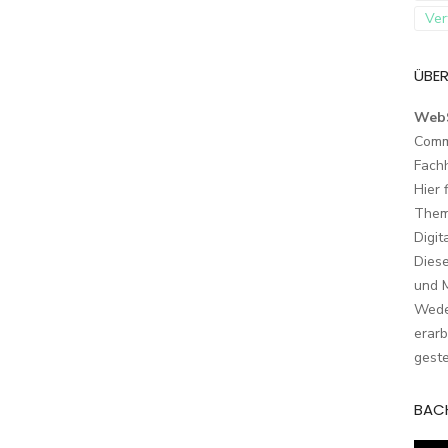
Ver
ÜBER
Web
Comm
Fach
Hier 
Them
Digit
Dies
und M
Wede
erarb
geste
BAC