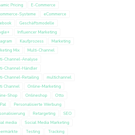
amic Pricing
E-Commerce
Commerce-Systeme
eCommerce
ebook
Geschäftsmodelle
ogle+
Influencer Marketing
tagram
Kaufprozess
Marketing
keting Mix
Multi-Channel
ti-Channel-Analyse
ti-Channel-Händler
ti-Channel-Retailing
multichannel
ti Channel
Online-Marketing
ine-Shop
Onlineshop
Otto
Pal
Personalisierte Werbung
sonalisierung
Retargeting
SEO
ial media
Social Media Marketing
ermärkte
Testing
Tracking