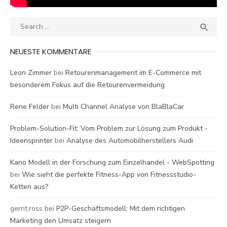
Search
SEA

for:
NEUESTE KOMMENTARE
Leon Zimmer
bei
Retourenmanagement im E-Commerce mit
besonderem Fokus auf die Retourenvermeidung
Rene Felder
bei
Multi Channel Analyse von BlaBlaCar
Problem-Solution-Fit: Vom Problem zur Lösung zum Produkt -
Ideensprinter
bei
Analyse des Automobilherstellers Audi
Kano Modell in der Forschung zum Einzelhandel - WebSpotting
bei
Wie sieht die perfekte Fitness-App von Fitnessstudio-
Ketten aus?
gerrit.ross
bei
P2P-Geschäftsmodell: Mit dem richtigen
Marketing den Umsatz steigern