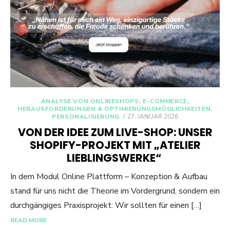
ANALYSE VON ONLINESHOPS
,
E-COMMERCE
,
HERAUSFORDERUNGEN & OPTIMIERUNGSMÖGLICHKEITEN
,
POSTED
PERSONALISIERUNG
27. JANUAR 2026
ON
VON DER IDEE ZUM LIVE-SHOP: UNSER
SHOPIFY-PROJEKT MIT „ATELIER
LIEBLINGSWERKE“
In dem Modul Online Plattform – Konzeption & Aufbau
stand für uns nicht die Theorie im Vordergrund, sondern ein
durchgängiges Praxisprojekt: Wir sollten für einen […]
READ MORE