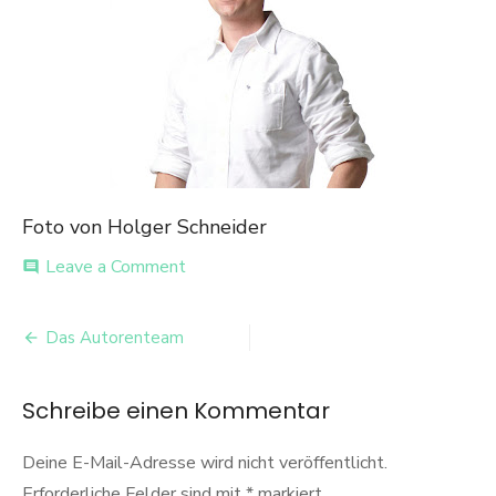
Foto von Holger Schneider
on
Leave a Comment
comment
Holger
Schneider
Beitrags-
Das Autorenteam
Navigation
Schreibe einen Kommentar
Deine E-Mail-Adresse wird nicht veröffentlicht.
Erforderliche Felder sind mit
*
markiert