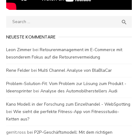
Search
SEA

for:
NEUESTE KOMMENTARE
Leon Zimmer
bei
Retourenmanagement im E-Commerce mit
besonderem Fokus auf die Retourenvermeidung
Rene Felder
bei
Multi Channel Analyse von BlaBlaCar
Problem-Solution-Fit: Vom Problem zur Lösung zum Produkt -
Ideensprinter
bei
Analyse des Automobilherstellers Audi
Kano Modell in der Forschung zum Einzelhandel - WebSpotting
bei
Wie sieht die perfekte Fitness-App von Fitnessstudio-
Ketten aus?
gerrit.ross
bei
P2P-Geschäftsmodell: Mit dem richtigen