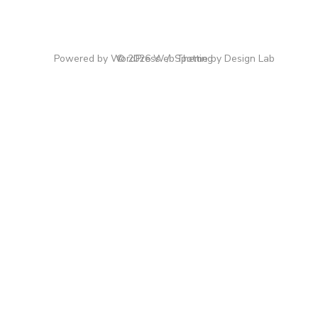
Powered by WordPress
© 2026 WebSpotting
/
Theme by Design Lab