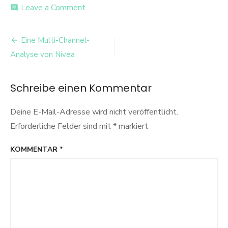
on
Leave a Comment
comment
27140428_929575067197309_255
Beitrags-
Eine Multi-Channel-
Navigation
Analyse von Nivea
Schreibe einen Kommentar
Deine E-Mail-Adresse wird nicht veröffentlicht.
Erforderliche Felder sind mit
*
markiert
KOMMENTAR
*