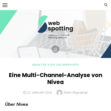
Skip
to
content
ANALYSE VON ONLINESHOPS
Eine Multi-Channel-Analyse von
Nivea
Author
Selin Bayraktar
POSTED
22. JANUAR 2018
ON
Über Nivea