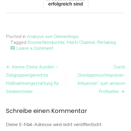
erfolgreich sind
Posted in
Analyse von Onlineshops
Tagged
Kosmetikindustrie
,
Multi-Channel-Retailing
on
Leave a Comment
comment
Eine
Multi-
Beitrags-
Channel-
Kenne Deine Kunden –
Durch
Analyse
Navigation
Zielgruppengerechte
„Grünlippmuschelpulver-
von
Nivea
Maßnahmengestaltung für
Influencer“ zum amazon
Seidensticker
Profiseller
Schreibe einen Kommentar
Deine E-Mail-Adresse wird nicht veröffentlicht.