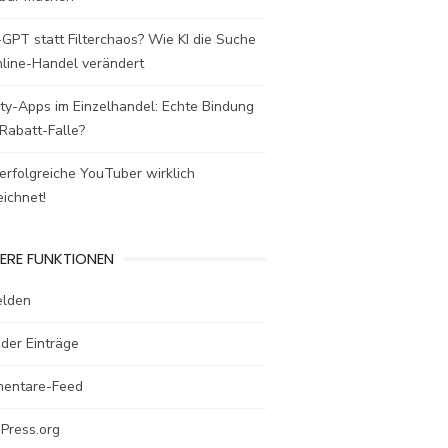
GPT statt Filterchaos? Wie KI die Suche
nline-Handel verändert
ty-Apps im Einzelhandel: Echte Bindung
Rabatt-Falle?
rfolgreiche YouTuber wirklich
ichnet!
ERE FUNKTIONEN
lden
der Einträge
entare-Feed
Press.org