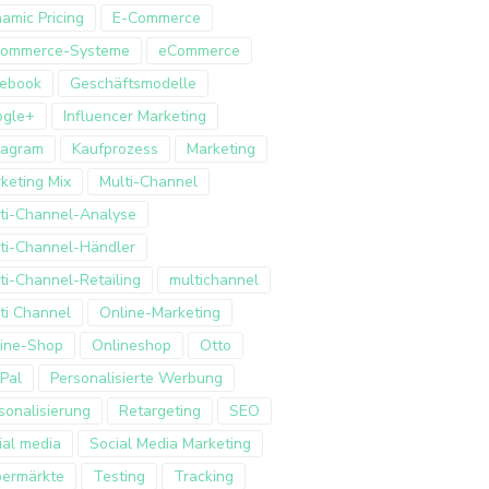
amic Pricing
E-Commerce
Commerce-Systeme
eCommerce
ebook
Geschäftsmodelle
ogle+
Influencer Marketing
tagram
Kaufprozess
Marketing
keting Mix
Multi-Channel
ti-Channel-Analyse
ti-Channel-Händler
ti-Channel-Retailing
multichannel
ti Channel
Online-Marketing
ine-Shop
Onlineshop
Otto
Pal
Personalisierte Werbung
sonalisierung
Retargeting
SEO
ial media
Social Media Marketing
ermärkte
Testing
Tracking