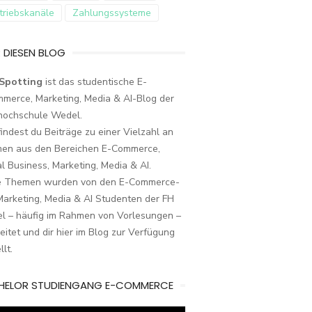
triebskanäle
Zahlungssysteme
 DIESEN BLOG
Spotting
ist das studentische E-
merce, Marketing, Media & AI-Blog der
hochschule Wedel.
findest du Beiträge zu einer Vielzahl an
en aus den Bereichen E-Commerce,
al Business, Marketing, Media & AI.
e Themen wurden von den E-Commerce-
arketing, Media & AI Studenten der FH
l – häufig im Rahmen von Vorlesungen –
eitet und dir hier im Blog zur Verfügung
llt.
HELOR STUDIENGANG E-COMMERCE