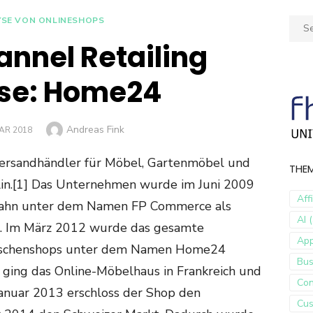
YSE VON ONLINESHOPS
Sear
for:
annel Retailing
se: Home24
Author
Andreas Fink
AR 2018
Versandhändler für Möbel, Gartenmöbel und
THE
rlin.[1] Das Unternehmen wurde im Juni 2009
Aff
x Jahn unter dem Namen FP Commerce als
AI (
. Im März 2012 wurde das gesamte
Ap
Nischenshops unter dem Namen Home24
Bus
ging das Online-Möbelhaus in Frankreich und
Con
Januar 2013 erschloss der Shop den
Cus