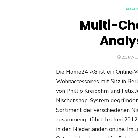
ANAL
Multi-Ch
Analy
POSTED
20. JANU
ON
Die Home24 AG ist ein Online-
Wohnaccessoires mit Sitz in Be
von Phillip Kreibohm und Feli
Nischenshop-System gegründet
Sortiment der verschiedenen 
zusammengeführt. Im Juni 2012 
in den Niederlanden online. Im 