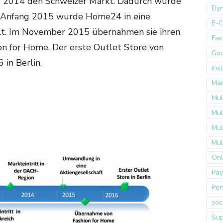
ar 2014 den Schweizer Markt. Dadurch wurde
Dyn
 Anfang 2015 wurde Home24 in eine
E-
t. Im November 2015 übernahmen sie ihren
Fac
n for Home. Der erste Outlet Store von
Go
in Berlin.
ins
Mar
Mul
Mul
Mul
Mul
Onl
Pay
Per
soc
Sup