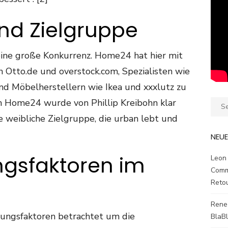
nd Zielgruppe
ine große Konkurrenz. Home24 hat hier mit
 Otto.de und overstock.com, Spezialisten wie
d Möbelherstellern wie Ikea und xxxlutz zu
on Home24 wurde von Phillip Kreibohn klar
Sear
for:
ne weibliche Zielgruppe, die urban lebt und
NEU
ngsfaktoren im
Leon
Comm
Reto
Rene
rungsfaktoren betrachtet um die
BlaB