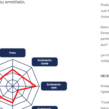
u ermitteln.
Probl
zum P
Auto
Kano
Einz
perfe
aus?
gerri
richt
NEUE
Inst
Opti
Track
mess