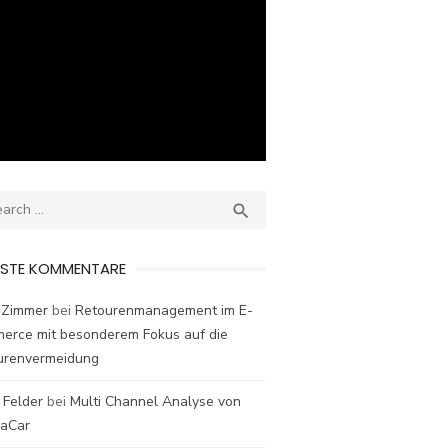
ch
SEARCH

ESTE KOMMENTARE
 Zimmer
bei
Retourenmanagement im E-
erce mit besonderem Fokus auf die
urenvermeidung
 Felder
bei
Multi Channel Analyse von
laCar