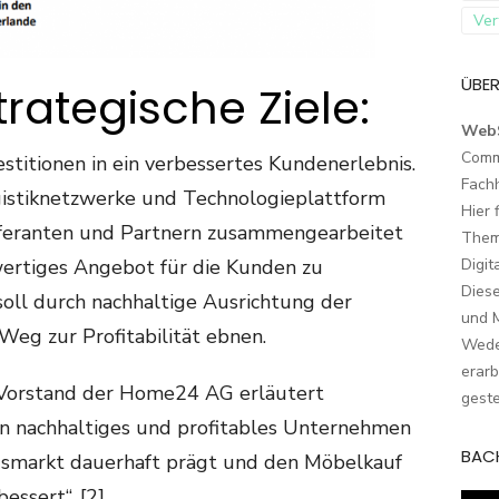
Ver
ÜBER
trategische Ziele:
Web
Comm
titionen in ein verbessertes Kundenerlebnis.
Fach
gistiknetzwerke und Technologieplattform
Hier 
Lieferanten und Partnern zusammengearbeitet
Them
wertiges Angebot für die Kunden zu
Digit
Dies
soll durch nachhaltige Ausrichtung der
und M
eg zur Profitabilität ebnen.
Wede
erarb
 Vorstand der Home24 AG erläutert
geste
ein nachhaltiges und profitables Unternehmen
BAC
gsmarkt dauerhaft prägt und den Möbelkauf
essert“. [2]