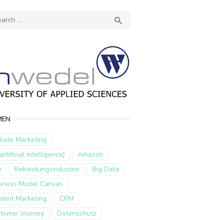
ch
SEARCH

MEN
iliate Marketing
artificial intelligence)
Amazon
p
Bekleidungsindustrie
Big Data
iness Model Canvas
tent Marketing
CRM
tomer Journey
Datenschutz