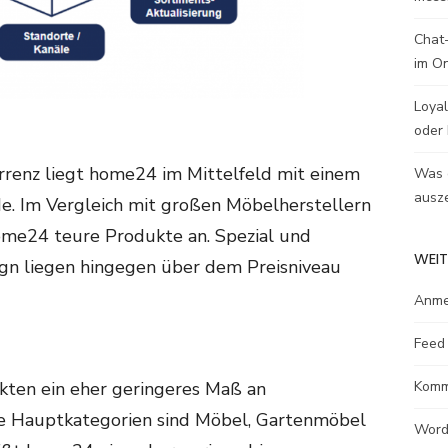
Chat-
im O
Loyal
oder 
rrenz liegt home24 im Mittelfeld mit einem
Was e
ausze
de. Im Vergleich mit großen Möbelherstellern
ome24 teure Produkte an. Spezial und
WEIT
gn liegen hingegen über dem Preisniveau
Anme
Feed 
Komm
ten ein eher geringeres Maß an
ie Hauptkategorien sind Möbel, Gartenmöbel
Word