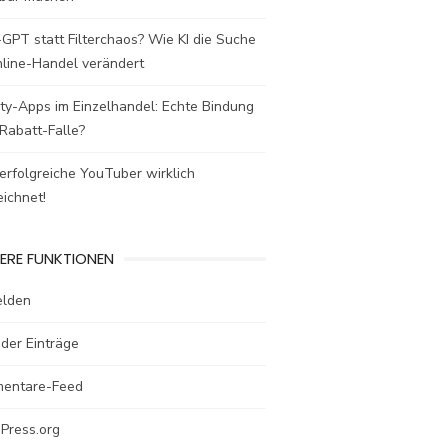
GPT statt Filterchaos? Wie KI die Suche
nline-Handel verändert
ty-Apps im Einzelhandel: Echte Bindung
Rabatt-Falle?
rfolgreiche YouTuber wirklich
ichnet!
ERE FUNKTIONEN
lden
der Einträge
entare-Feed
Press.org