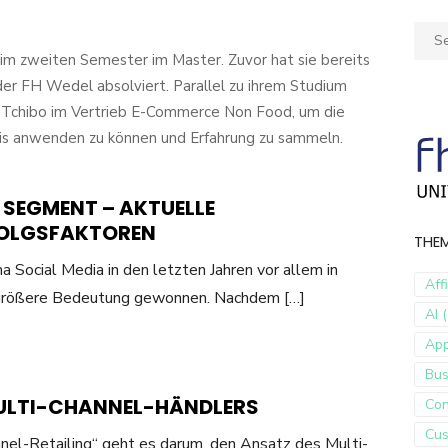
Sear
for:
im zweiten Semester im Master. Zuvor hat sie bereits
der FH Wedel absolviert. Parallel zu ihrem Studium
i Tchibo im Vertrieb E-Commerce Non Food, um die
axis anwenden zu können und Erfahrung zu sammeln.
 SEGMENT – AKTUELLE
FOLGSFAKTOREN
THE
Social Media in den letzten Jahren vor allem in
Aff
 größere Bedeutung gewonnen. Nachdem […]
AI (
Ap
Bus
 MULTI-CHANNEL-HÄNDLERS
Con
Cus
el-Retailing“ geht es darum, den Ansatz des Multi-