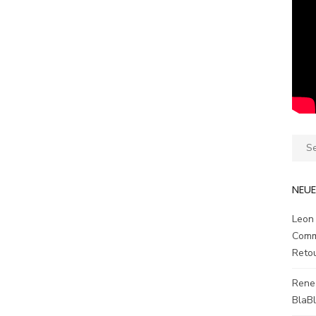
Sear
for:
NEU
Leon
Comm
Reto
Rene
BlaB