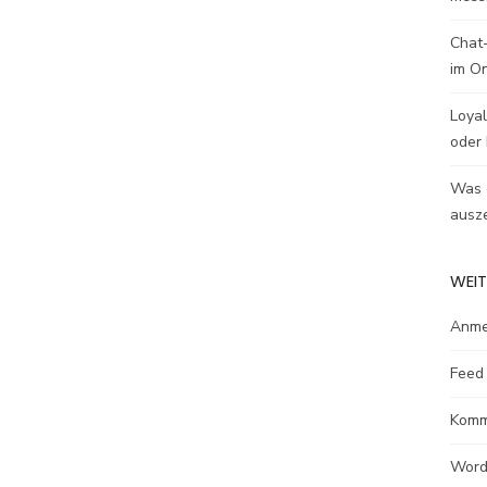
Chat-
im O
Loyal
oder 
Was e
ausze
WEIT
Anme
Feed 
Komm
Word