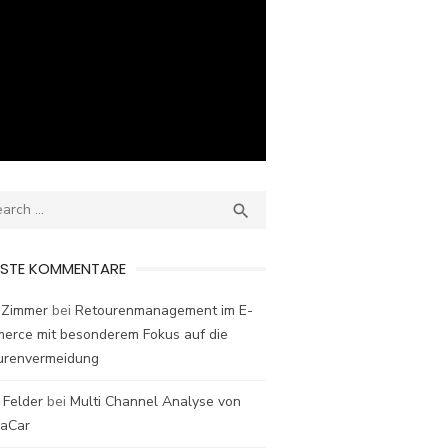
ch
SEARCH

ESTE KOMMENTARE
 Zimmer
bei
Retourenmanagement im E-
erce mit besonderem Fokus auf die
urenvermeidung
 Felder
bei
Multi Channel Analyse von
laCar