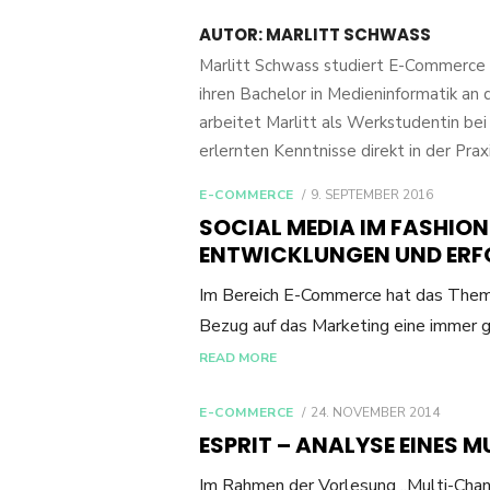
AUTOR:
MARLITT SCHWASS
Marlitt Schwass studiert E-Commerce 
ihren Bachelor in Medieninformatik an 
arbeitet Marlitt als Werkstudentin be
erlernten Kenntnisse direkt in der Pr
POSTED
E-COMMERCE
9. SEPTEMBER 2016
ON
SOCIAL MEDIA IM FASHION
ENTWICKLUNGEN UND ER
Im Bereich E-Commerce hat das Thema 
Bezug auf das Marketing eine immer
READ MORE
POSTED
E-COMMERCE
24. NOVEMBER 2014
ON
ESPRIT – ANALYSE EINES
Im Rahmen der Vorlesung „Multi-Chann