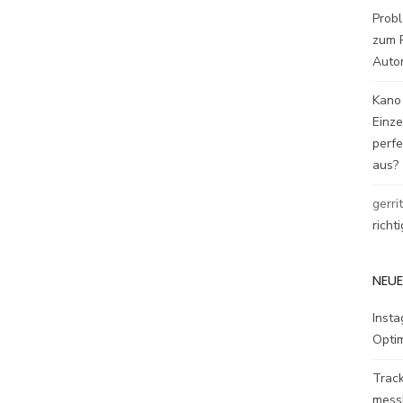
Probl
zum P
Auto
Kano
Einz
perfe
aus?
gerri
richt
NEUE
Inst
Opti
Track
mess