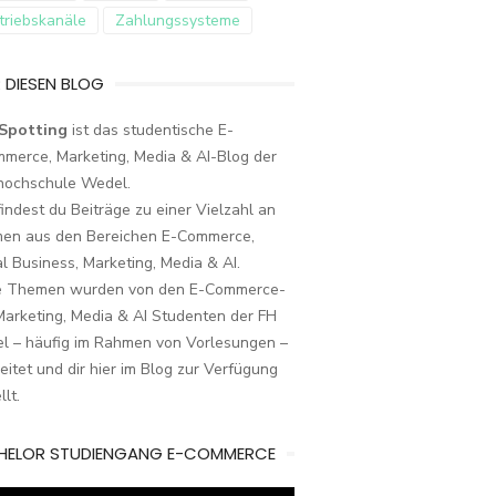
triebskanäle
Zahlungssysteme
 DIESEN BLOG
Spotting
ist das studentische E-
merce, Marketing, Media & AI-Blog der
hochschule Wedel.
findest du Beiträge zu einer Vielzahl an
en aus den Bereichen E-Commerce,
al Business, Marketing, Media & AI.
e Themen wurden von den E-Commerce-
arketing, Media & AI Studenten der FH
l – häufig im Rahmen von Vorlesungen –
eitet und dir hier im Blog zur Verfügung
llt.
HELOR STUDIENGANG E-COMMERCE