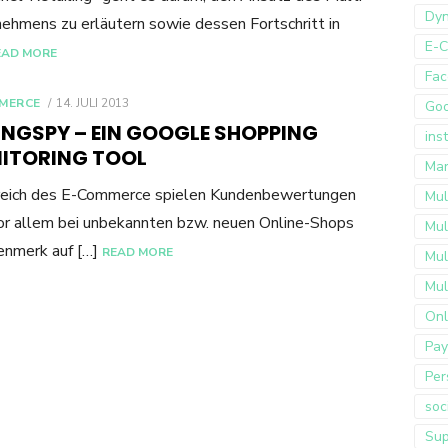
Dyn
ehmens zu erläutern sowie dessen Fortschritt in
E-
EAD MORE
Fac
POSTED
MERCE
14. JULI 2013
Go
ON
INGSPY – EIN GOOGLE SHOPPING
ins
ITORING TOOL
Mar
reich des E-Commerce spielen Kundenbewertungen
Mul
or allem bei unbekannten bzw. neuen Online-Shops
Mul
enmerk auf […]
READ MORE
Mul
Mul
Onl
Pay
Per
soc
Sup