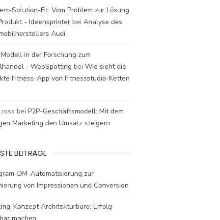
em-Solution-Fit: Vom Problem zur Lösung
rodukt - Ideensprinter
bei
Analyse des
mobilherstellers Audi
 Modell in der Forschung zum
elhandel - WebSpotting
bei
Wie sieht die
kte Fitness-App von Fitnessstudio-Ketten
t.ross
bei
P2P-Geschäftsmodell: Mit dem
igen Marketing den Umsatz steigern
STE BEITRÄGE
agram-DM-Automatisierung zur
mierung von Impressionen und Conversion
ing-Konzept Architekturbüro: Erfolg
bar machen