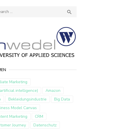
ch
SEARCH

MEN
iliate Marketing
artificial intelligence)
Amazon
p
Bekleidungsindustrie
Big Data
iness Model Canvas
tent Marketing
CRM
tomer Journey
Datenschutz