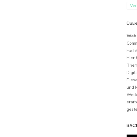
Ver
ÜBER
Web
Comm
Fach
Hier 
Them
Digit
Dies
und M
Wede
erarb
geste
BAC