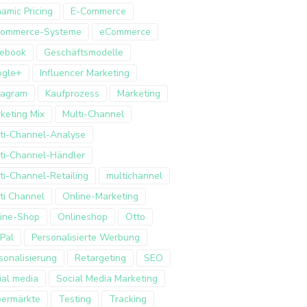
amic Pricing
E-Commerce
Commerce-Systeme
eCommerce
ebook
Geschäftsmodelle
ogle+
Influencer Marketing
tagram
Kaufprozess
Marketing
keting Mix
Multi-Channel
ti-Channel-Analyse
ti-Channel-Händler
ti-Channel-Retailing
multichannel
ti Channel
Online-Marketing
ine-Shop
Onlineshop
Otto
Pal
Personalisierte Werbung
sonalisierung
Retargeting
SEO
ial media
Social Media Marketing
ermärkte
Testing
Tracking