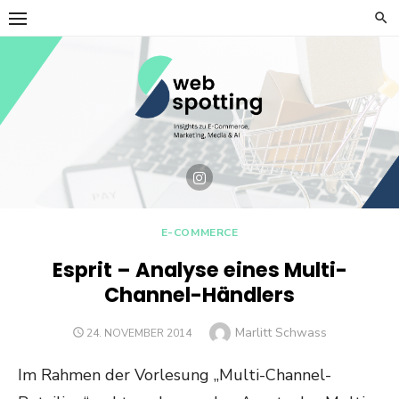
Skip
to
content
E-COMMERCE
Esprit – Analyse eines Multi-
Channel-Händlers
Author
Marlitt Schwass
POSTED
24. NOVEMBER 2014
ON
Im Rahmen der Vorlesung „Multi-Channel-