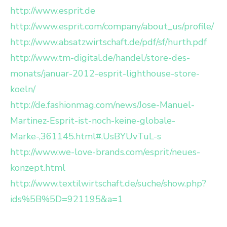
http://
www.esprit.de
http://www.esprit.com/company/about_us/profile/
http
://
www.absatzwirtschaft.de/pdf/sf/hurth.pdf
http://www.tm-digital.de/handel/store-des-
monats/januar-2012-esprit-lighthouse-store-
koeln
/
http://de.fashionmag.com/news/Jose-Manuel-
Martinez-Esprit-ist-noch-keine-globale-
Marke-,361145.html#.
UsBYUvTuL-s
http://
www.we-love-brands.com/esprit/neues-
konzept.html
http://
www.textilwirtschaft.de/suche/show.php?
ids%5B%5D=921195&a=1