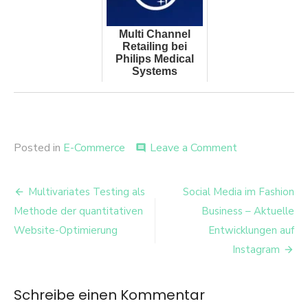
Multi Channel
Retailing bei
Philips Medical
Systems
on
Posted in
E-Commerce
Leave a Comment
comment
Esprit
–
Beitrags-
Analyse
Multivariates Testing als
Social Media im Fashion
eines
Navigation
Methode der quantitativen
Business – Aktuelle
Multi-
Channel-
Website-Optimierung
Entwicklungen auf
Händlers
Instagram
Schreibe einen Kommentar