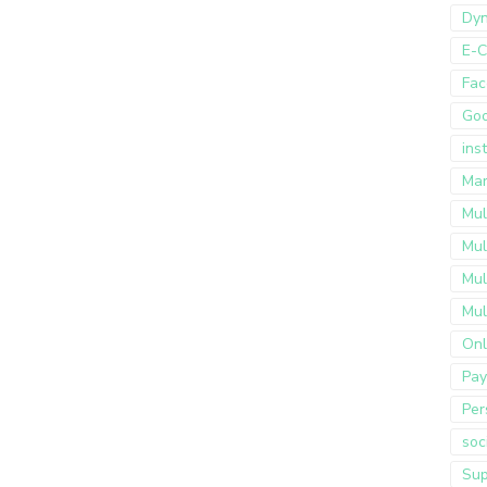
Dyn
E-
Fac
Go
ins
Mar
Mul
Mul
Mul
Mul
Onl
Pay
Per
soc
Sup