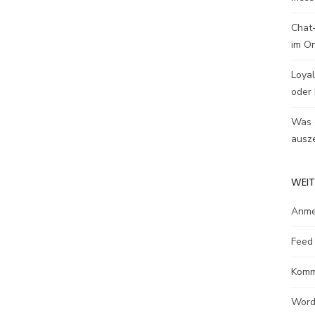
Chat-
im O
Loyal
oder 
Was e
ausze
WEIT
Anme
Feed 
Komm
Word