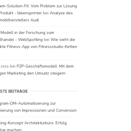
em-Solution-Fit: Vom Problem zur Lösung
rodukt - Ideensprinter
bei
Analyse des
mobilherstellers Audi
 Modell in der Forschung zum
elhandel - WebSpotting
bei
Wie sieht die
kte Fitness-App von Fitnessstudio-Ketten
t.ross
bei
P2P-Geschäftsmodell: Mit dem
igen Marketing den Umsatz steigern
STE BEITRÄGE
agram-DM-Automatisierung zur
mierung von Impressionen und Conversion
ing-Konzept Architekturbüro: Erfolg
bar machen