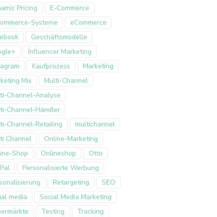
amic Pricing
E-Commerce
Commerce-Systeme
eCommerce
ebook
Geschäftsmodelle
ogle+
Influencer Marketing
tagram
Kaufprozess
Marketing
keting Mix
Multi-Channel
ti-Channel-Analyse
ti-Channel-Händler
ti-Channel-Retailing
multichannel
ti Channel
Online-Marketing
ine-Shop
Onlineshop
Otto
Pal
Personalisierte Werbung
sonalisierung
Retargeting
SEO
ial media
Social Media Marketing
ermärkte
Testing
Tracking