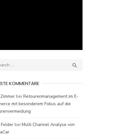
ch
SEARCH

ESTE KOMMENTARE
 Zimmer
bei
Retourenmanagement im E-
erce mit besonderem Fokus auf die
urenvermeidung
 Felder
bei
Multi Channel Analyse von
laCar