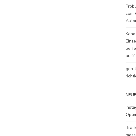
Probl
zum P
Auto
Kano
Einz
perfe
aus?
gerri
richt
NEUE
Inst
Opti
Track
mess