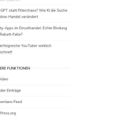
GPT statt Filterchaos? Wie KI die Suche
nline-Handel verändert
ty-Apps im Einzelhandel: Echte Bindung
Rabatt-Falle?
rfolgreiche YouTuber wirklich
ichnet!
ERE FUNKTIONEN
lden
der Einträge
entare-Feed
Press.org