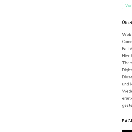
Ver
ÜBER
Web
Comm
Fach
Hier 
Them
Digit
Dies
und M
Wede
erarb
geste
BAC