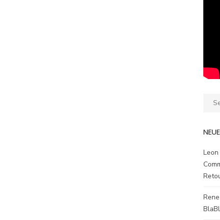
Sear
for:
NEU
Leon
Comm
Reto
Rene
BlaB