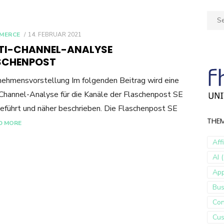
Sear
for:
POSTED
MERCE
14. FEBRUAR 2021
ON
TI-CHANNEL-ANALYSE
SCHENPOST
ehmensvorstellung Im folgenden Beitrag wird eine
Channel-Analyse für die Kanäle der Flaschenpost SE
eführt und näher beschrieben. Die Flaschenpost SE
THE
D MORE
Aff
AI (
Ap
Bus
Con
Cus