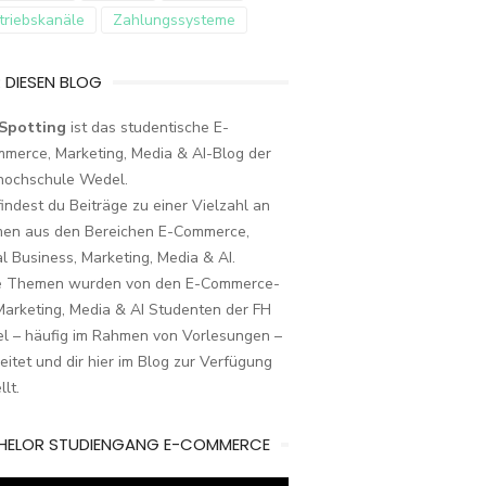
triebskanäle
Zahlungssysteme
 DIESEN BLOG
Spotting
ist das studentische E-
merce, Marketing, Media & AI-Blog der
hochschule Wedel.
findest du Beiträge zu einer Vielzahl an
en aus den Bereichen E-Commerce,
al Business, Marketing, Media & AI.
e Themen wurden von den E-Commerce-
arketing, Media & AI Studenten der FH
l – häufig im Rahmen von Vorlesungen –
eitet und dir hier im Blog zur Verfügung
llt.
HELOR STUDIENGANG E-COMMERCE