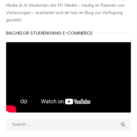
Media & AI Studenten der FH Wedel – häufig im Rahmen von
Vorlesungen – erarbeitet und dir hier im Blog zur Verfügung
gestellt.
BACHELOR STUDIENGANG E-COMMERCE
Search
SEA

for: