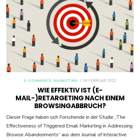
POSTED
E-COMMERCE
,
MARKETING
24. FEBRUAR 2022
ON
WIE EFFEKTIV IST (E-
MAIL-)RETARGETING NACH EINEM
BROWSINGABBRUCH?
Dieser Frage haben sich Forschende in der Studie „The
Effectiveness of Triggered Email Marketing in Addressing
Browse Abandonments“ aus dem Journal of Interactive