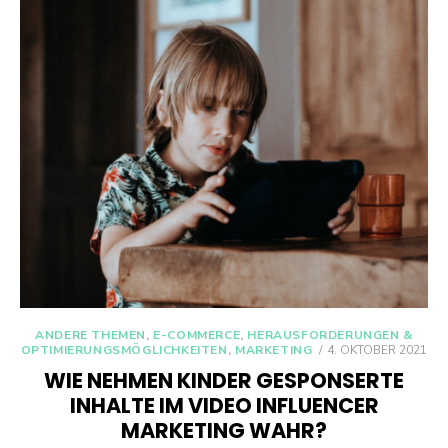
ANDERE THEMEN
,
E-COMMERCE
,
HERAUSFORDERUNGEN &
POSTED
OPTIMIERUNGSMÖGLICHKEITEN
,
MARKETING
4. OKTOBER 2021
ON
WIE NEHMEN KINDER GESPONSERTE
INHALTE IM VIDEO INFLUENCER
MARKETING WAHR?