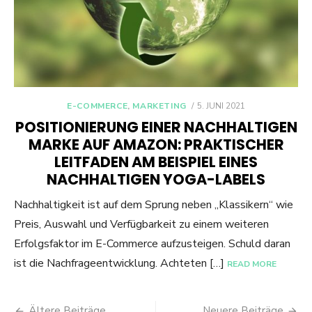
POSTED
E-COMMERCE
,
MARKETING
5. JUNI 2021
ON
POSITIONIERUNG EINER NACHHALTIGEN
MARKE AUF AMAZON: PRAKTISCHER
LEITFADEN AM BEISPIEL EINES
NACHHALTIGEN YOGA-LABELS
Nachhaltigkeit ist auf dem Sprung neben „Klassikern“ wie
Preis, Auswahl und Verfügbarkeit zu einem weiteren
Erfolgsfaktor im E-Commerce aufzusteigen. Schuld daran
ist die Nachfrageentwicklung. Achteten […]
READ MORE
Beitragsnavigation
Ältere Beiträge
Neuere Beiträge