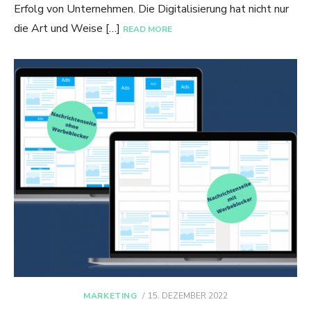
Erfolg von Unternehmen. Die Digitalisierung hat nicht nur
die Art und Weise […]
READ MORE
POSTED
MARKETING
15. DEZEMBER 2022
ON