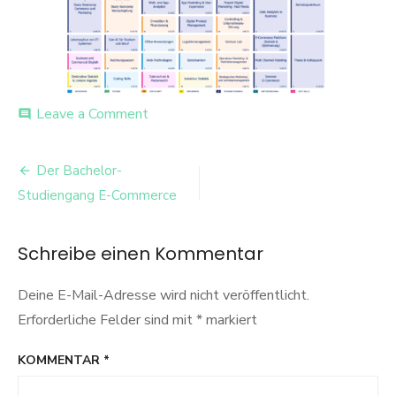
on
Leave a Comment
comment
Moduluebersicht-
E-
Beitrags-
Commerce-
Der Bachelor-
Bachelor-
Navigation
Studiengang E-Commerce
Sommersemester
Schreibe einen Kommentar
Deine E-Mail-Adresse wird nicht veröffentlicht.
Erforderliche Felder sind mit
*
markiert
KOMMENTAR
*