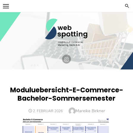
Skip
to
content
Moduluebersicht-E-Commerce-
Bachelor-Sommersemester
Author
Mareike Birkner
POSTED
2. FEBRUAR 2026
ON