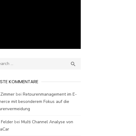
ch
SEARCH

ESTE KOMMENTARE
 Zimmer
bei
Retourenmanagement im E-
erce mit besonderem Fokus auf die
urenvermeidung
 Felder
bei
Multi Channel Analyse von
laCar