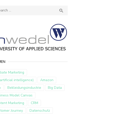
ch
SEARCH

MEN
iliate Marketing
artificial intelligence)
Amazon
p
Bekleidungsindustrie
Big Data
iness Model Canvas
tent Marketing
CRM
tomer Journey
Datenschutz