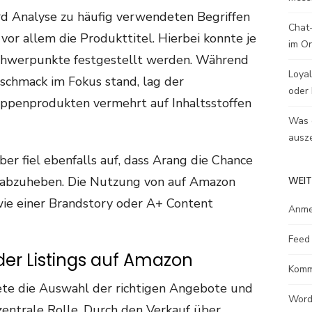
d Analyse zu häufig verwendeten Begriffen
Chat-
vor allem die Produkttitel. Hierbei konnte je
im O
chwerpunkte festgestellt werden. Während
Loyal
chmack im Fokus stand, lag der
oder 
ppenprodukten vermehrt auf Inhaltsstoffen
Was e
ausze
r fiel ebenfalls auf, dass Arang die Chance
WEIT
te abzuheben. Die Nutzung von auf Amazon
ie einer Brandstory oder A+ Content
Anme
Feed 
 der Listings auf Amazon
Komm
ete die Auswahl der richtigen Angebote und
Word
zentrale Rolle. Durch den Verkauf über