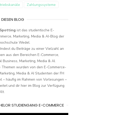
triebskanäle
Zahlungssysteme
 DIESEN BLOG
Spotting
ist das studentische E-
merce, Marketing, Media & AI-Blog der
hochschule Wedel.
findest du Beiträge zu einer Vielzahl an
en aus den Bereichen E-Commerce,
al Business, Marketing, Media & AI.
e Themen wurden von den E-Commerce-
arketing, Media & AI Studenten der FH
l – häufig im Rahmen von Vorlesungen –
eitet und dir hier im Blog zur Verfügung
llt.
HELOR STUDIENGANG E-COMMERCE