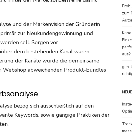
icht hinter der Marke, sondern eine damit
Probl
zum P
Auto
lyse und der Markenvision der Gründerin
n primär zur Neukundengewinnung und
Kano
Einz
werden soll. Sorgen vor
perfe
enüber dem bestehenden Kanal waren
aus?
zierung der Kanäle wurde die gemeinsame
gerri
vom Webshop abweichenden Produkt-Bundles
richt
NEUE
rbsanalyse
Inst
yse bezog sich ausschließlich auf den
Opti
evante Keywords, sowie gängige Praktiken der
ten.
Track
mess