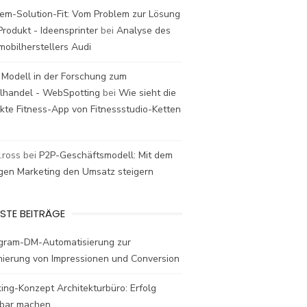
em-Solution-Fit: Vom Problem zur Lösung
rodukt - Ideensprinter
bei
Analyse des
mobilherstellers Audi
 Modell in der Forschung zum
elhandel - WebSpotting
bei
Wie sieht die
kte Fitness-App von Fitnessstudio-Ketten
t.ross
bei
P2P-Geschäftsmodell: Mit dem
igen Marketing den Umsatz steigern
STE BEITRÄGE
agram-DM-Automatisierung zur
mierung von Impressionen und Conversion
ing-Konzept Architekturbüro: Erfolg
bar machen