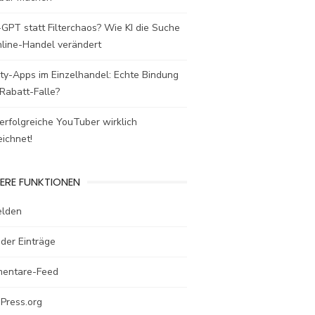
GPT statt Filterchaos? Wie KI die Suche
nline-Handel verändert
ty-Apps im Einzelhandel: Echte Bindung
Rabatt-Falle?
rfolgreiche YouTuber wirklich
ichnet!
ERE FUNKTIONEN
lden
der Einträge
entare-Feed
Press.org