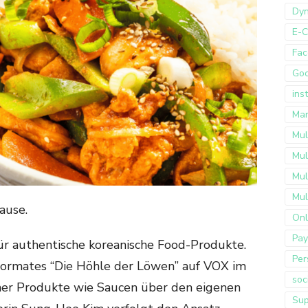
Dyn
E-
Fac
Go
ins
Mar
Mul
Mul
Mul
Mul
ause.
Onl
Pay
ür authentische koreanische Food-Produkte.
Per
Formates “Die Höhle der Löwen” auf VOX im
soc
er Produkte wie Saucen über den eigenen
Sup