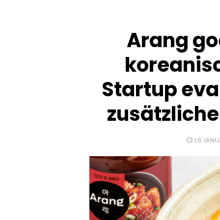
Arang go
koreanis
Startup eva
zusätzlich
POSTED
18. JANU
ON