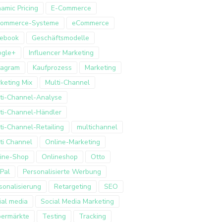
amic Pricing
E-Commerce
Commerce-Systeme
eCommerce
ebook
Geschäftsmodelle
ogle+
Influencer Marketing
tagram
Kaufprozess
Marketing
keting Mix
Multi-Channel
ti-Channel-Analyse
ti-Channel-Händler
ti-Channel-Retailing
multichannel
ti Channel
Online-Marketing
ine-Shop
Onlineshop
Otto
Pal
Personalisierte Werbung
sonalisierung
Retargeting
SEO
ial media
Social Media Marketing
ermärkte
Testing
Tracking