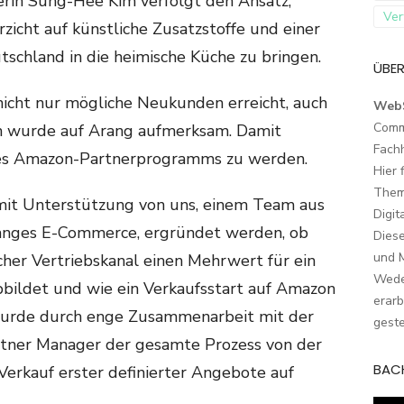
rin Sung-Hee Kim verfolgt den Ansatz,
Ver
zicht auf künstliche Zusatzstoffe und einer
schland in die heimische Küche zu bringen.
ÜBER
icht nur mögliche Neukunden erreicht, auch
Web
Comm
n wurde auf Arang aufmerksam. Damit
Fach
 des Amazon-Partnerprogramms zu werden.
Hier 
Them
mit Unterstützung von uns, einem Team aus
Digit
anges E-Commerce, ergründet werden, ob
Dies
und M
cher Vertriebskanal einen Mehrwert für ein
Wede
ildet und wie ein Verkaufsstart auf Amazon
erarb
 wurde durch enge Zusammenarbeit mit der
geste
ner Manager der gesamte Prozess von der
BAC
Verkauf erster definierter Angebote auf