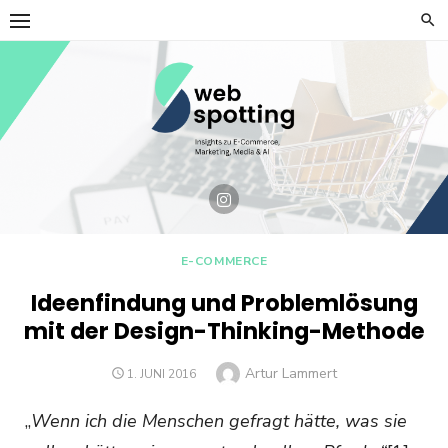
Skip
to
content
E-COMMERCE
Ideenfindung und Problemlösung
mit der Design-Thinking-Methode
Author
Artur Lammert
POSTED
1. JUNI 2016
ON
„
Wenn ich die Menschen gefragt hätte, was sie