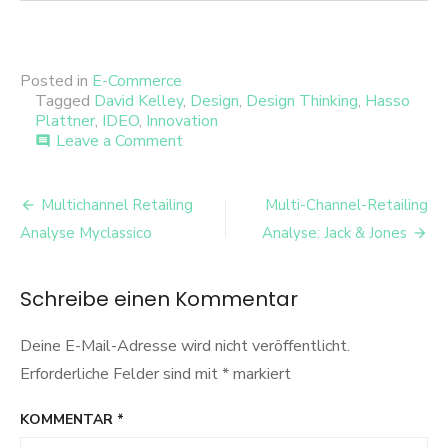
Posted in
E-Commerce
Tagged
David Kelley
,
Design
,
Design Thinking
,
Hasso
Plattner
,
IDEO
,
Innovation
on
Leave a Comment
comment
Ideenfindung
und
Beitrags-
Problemlösung
Multichannel Retailing
Multi-Channel-Retailing
mit
Navigation
Analyse Myclassico
Analyse: Jack & Jones
der
Design-
Thinking-
Schreibe einen Kommentar
Methode
Deine E-Mail-Adresse wird nicht veröffentlicht.
Erforderliche Felder sind mit
*
markiert
KOMMENTAR
*