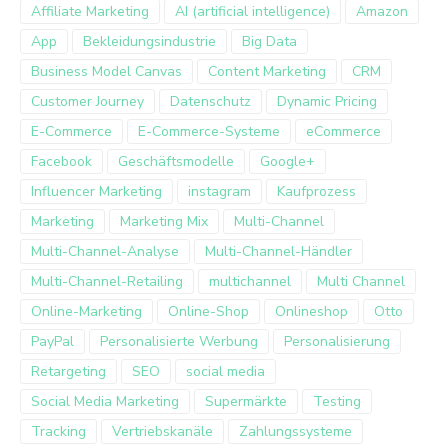
Affiliate Marketing
AI (artificial intelligence)
Amazon
App
Bekleidungsindustrie
Big Data
Business Model Canvas
Content Marketing
CRM
Customer Journey
Datenschutz
Dynamic Pricing
E-Commerce
E-Commerce-Systeme
eCommerce
Facebook
Geschäftsmodelle
Google+
Influencer Marketing
instagram
Kaufprozess
Marketing
Marketing Mix
Multi-Channel
Multi-Channel-Analyse
Multi-Channel-Händler
Multi-Channel-Retailing
multichannel
Multi Channel
Online-Marketing
Online-Shop
Onlineshop
Otto
PayPal
Personalisierte Werbung
Personalisierung
Retargeting
SEO
social media
Social Media Marketing
Supermärkte
Testing
Tracking
Vertriebskanäle
Zahlungssysteme