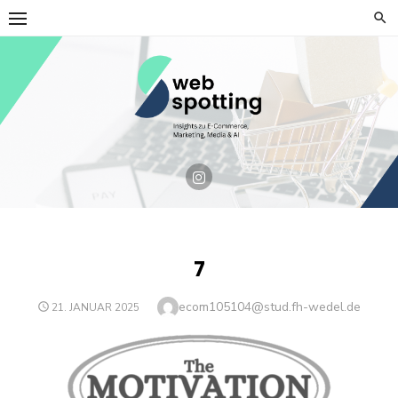
Skip
to
content
7
Author
ecom105104@stud.fh-wedel.de
POSTED
21. JANUAR 2025
ON