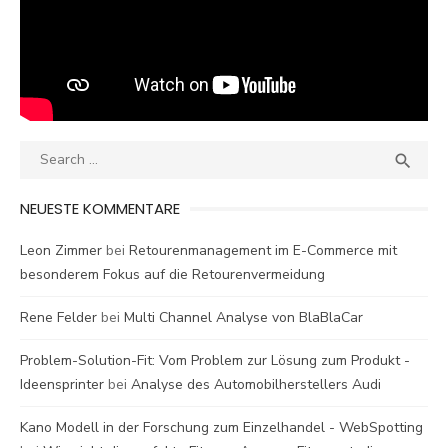
Search
SEA

for:
NEUESTE KOMMENTARE
Leon Zimmer
bei
Retourenmanagement im E-Commerce mit
besonderem Fokus auf die Retourenvermeidung
Rene Felder
bei
Multi Channel Analyse von BlaBlaCar
Problem-Solution-Fit: Vom Problem zur Lösung zum Produkt -
Ideensprinter
bei
Analyse des Automobilherstellers Audi
Kano Modell in der Forschung zum Einzelhandel - WebSpotting