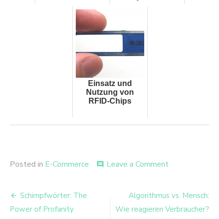
Einsatz und
Nutzung von
RFID-Chips
on
Posted in
E-Commerce
Leave a Comment
comment
Extremity
Bias
Beitrags-
bei
Schimpfwörter: The
Algorithmus vs. Mensch:
Online
Navigation
Power of Profanity
Wie reagieren Verbraucher?
Rezensionen: