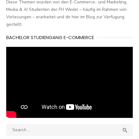
Diese Themen wurden von den E-Commerce- und Marketing,
Media & AI Studenten der FH Wedel – häufig im Rahmen von
Vorlesungen – erarbeitet und dir hier im Blog zur Verfügung
gestellt.
BACHELOR STUDIENGANG E-COMMERCE
Search
SEA

for: