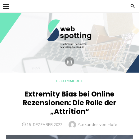
Skip
to
content
E-COMMERCE
Extremity Bias bei Online
Rezensionen: Die Rolle der
„Attrition“
Author
Alexander von Hofe
POSTED
15. DEZEMBER 2022
ON