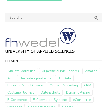
Search
SEA

for:
THEMEN
Affiliate Marketing
AI (artificial intelligence)
Amazon
App
Bekleidungsindustrie
Big Data
Business Model Canvas
Content Marketing
CRM
Customer Journey
Datenschutz
Dynamic Pricing
E-Commerce
E-Commerce-Systeme
eCommerce
Facebook
Geschäftsmodelle
Google+