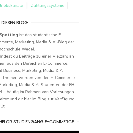
triebskanäle
Zahlungssysteme
 DIESEN BLOG
Spotting
ist das studentische E-
merce, Marketing, Media & AI-Blog der
hochschule Wedel.
findest du Beiträge zu einer Vielzahl an
en aus den Bereichen E-Commerce,
al Business, Marketing, Media & AI.
e Themen wurden von den E-Commerce-
arketing, Media & AI Studenten der FH
l – häufig im Rahmen von Vorlesungen –
eitet und dir hier im Blog zur Verfügung
llt.
HELOR STUDIENGANG E-COMMERCE