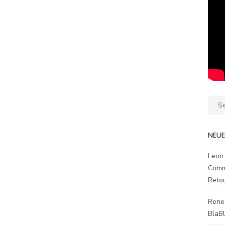
Sear
for:
NEU
Leon
Comm
Reto
Rene
BlaB