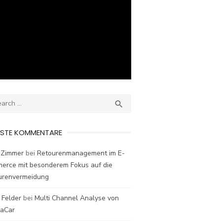
ch
SEARCH

ESTE KOMMENTARE
 Zimmer
bei
Retourenmanagement im E-
erce mit besonderem Fokus auf die
urenvermeidung
 Felder
bei
Multi Channel Analyse von
laCar