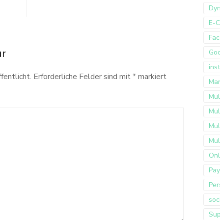
Dyn
E-
Fac
ar
Go
ins
fentlicht.
Erforderliche Felder sind mit
*
markiert
Mar
Mul
Mul
Mul
Mul
Onl
Pay
Per
soc
Sup