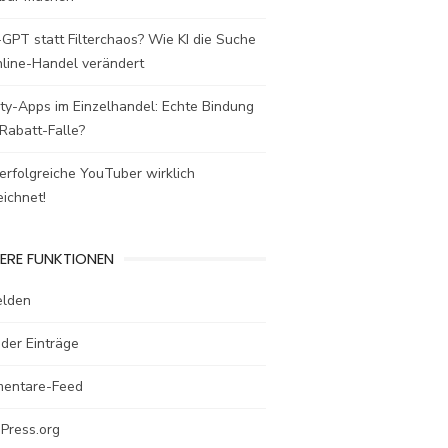
GPT statt Filterchaos? Wie KI die Suche
nline-Handel verändert
ty-Apps im Einzelhandel: Echte Bindung
Rabatt-Falle?
rfolgreiche YouTuber wirklich
ichnet!
ERE FUNKTIONEN
lden
der Einträge
entare-Feed
Press.org