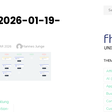
Sear
for:
2026-01-19-
Author
Hannes Junge
AR 2026
THE
Aff
AI (
Ap
Bus
Con
klung
tion-
Cus