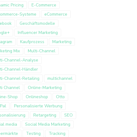
amic Pricing
E-Commerce
Commerce-Systeme
eCommerce
ebook
Geschäftsmodelle
ogle+
Influencer Marketing
tagram
Kaufprozess
Marketing
keting Mix
Multi-Channel
ti-Channel-Analyse
ti-Channel-Händler
ti-Channel-Retailing
multichannel
ti Channel
Online-Marketing
ine-Shop
Onlineshop
Otto
Pal
Personalisierte Werbung
sonalisierung
Retargeting
SEO
ial media
Social Media Marketing
ermärkte
Testing
Tracking