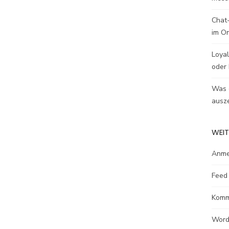
Chat-
im O
Loyal
oder 
Was e
ausze
WEIT
Anme
Feed 
Komm
Word