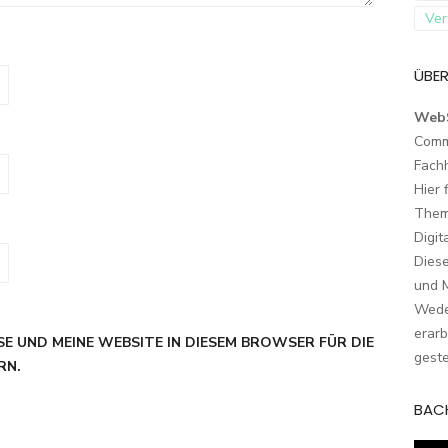
Ver
ÜBER
Web
Comm
Fach
Hier 
Them
Digit
Dies
und M
Wede
erarb
SE UND MEINE WEBSITE IN DIESEM BROWSER FÜR DIE
geste
RN.
BAC