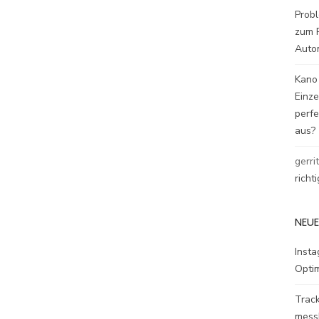
Probl
zum P
Auto
Kano
Einz
perfe
aus?
gerri
richt
NEUE
Inst
Opti
Track
mess