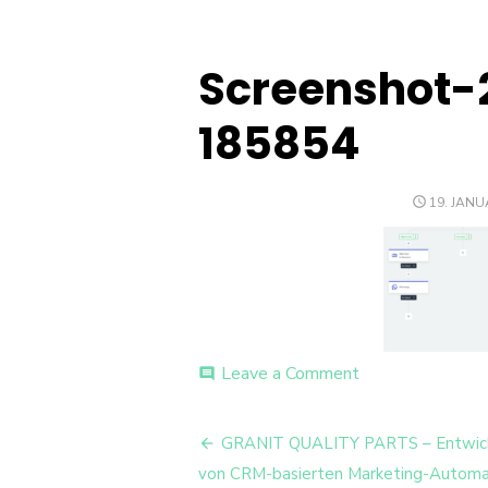
Screenshot-
185854
POSTED
19. JANU
ON
on
Leave a Comment
comment
Screenshot-
2026-
Beitrags-
01-
GRANIT QUALITY PARTS – Entwic
19-
Navigation
von CRM-basierten Marketing-Automa
185854