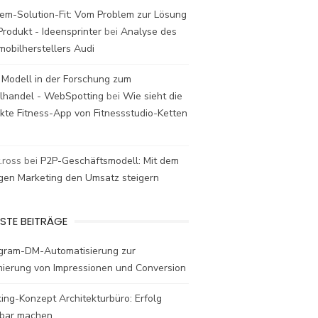
em-Solution-Fit: Vom Problem zur Lösung
rodukt - Ideensprinter
bei
Analyse des
mobilherstellers Audi
 Modell in der Forschung zum
elhandel - WebSpotting
bei
Wie sieht die
kte Fitness-App von Fitnessstudio-Ketten
t.ross
bei
P2P-Geschäftsmodell: Mit dem
igen Marketing den Umsatz steigern
STE BEITRÄGE
agram-DM-Automatisierung zur
mierung von Impressionen und Conversion
ing-Konzept Architekturbüro: Erfolg
bar machen