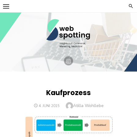
Skip
to
content
Kaufprozess
Author
Atilla Wohllebe
POSTED
4. JUNI 2015
ON