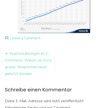
on
Leave a Comment
comment
86bb7683-
948b-
Beitrags-
46e8-
Kryptowährungen im E-
b12c-
Navigation
Commerce: Warum sie trotz
f0e154b84050-
1
großer Versprechen kaum
genutzt werden
Schreibe einen Kommentar
Deine E-Mail-Adresse wird nicht veröffentlicht.
Erforderliche Felder sind mit
*
markiert