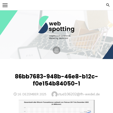
Skip
to
content
86bb7683-948b-46e8-b12c-
f0e154b84050-1
Author
stud106202@fh-wedel.de
POSTED
16. DEZEMBER 2025
ON