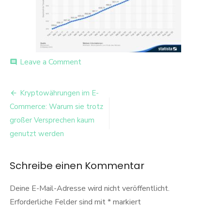
on
Leave a Comment
comment
Bild-
16-
Beitrags-
12-
Kryptowährungen im E-
2025-
Navigation
Commerce: Warum sie trotz
um-
16.19-
großer Versprechen kaum
1
genutzt werden
Schreibe einen Kommentar
Deine E-Mail-Adresse wird nicht veröffentlicht.
Erforderliche Felder sind mit
*
markiert