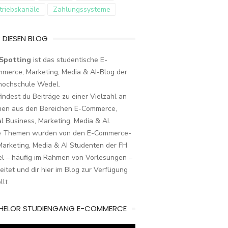
triebskanäle
Zahlungssysteme
 DIESEN BLOG
Spotting
ist das studentische E-
merce, Marketing, Media & AI-Blog der
hochschule Wedel.
findest du Beiträge zu einer Vielzahl an
en aus den Bereichen E-Commerce,
al Business, Marketing, Media & AI.
e Themen wurden von den E-Commerce-
arketing, Media & AI Studenten der FH
l – häufig im Rahmen von Vorlesungen –
eitet und dir hier im Blog zur Verfügung
llt.
HELOR STUDIENGANG E-COMMERCE