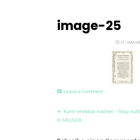
image-25
POSTED
27. JANUA
ON
on
Leave a Comment
comment
image-
25
Beitrags-
Kunst erlebbar machen – Shop Aufb
Navigation
RI MEUSER