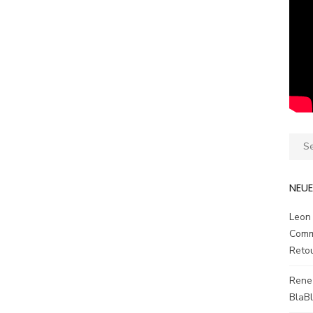
Sear
for:
NEU
Leon
Comm
Reto
Rene
BlaB