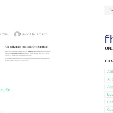
Sear
for:
Author
David Heilemann
R 2026
THE
Aff
AI (
Ap
au für
Bus
Con
Cus