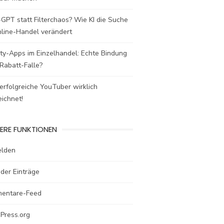
GPT statt Filterchaos? Wie KI die Suche
nline-Handel verändert
ty-Apps im Einzelhandel: Echte Bindung
Rabatt-Falle?
rfolgreiche YouTuber wirklich
ichnet!
ERE FUNKTIONEN
lden
der Einträge
entare-Feed
Press.org