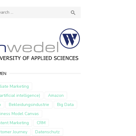
ch
SEARCH

MEN
iliate Marketing
artificial intelligence)
Amazon
p
Bekleidungsindustrie
Big Data
iness Model Canvas
tent Marketing
CRM
tomer Journey
Datenschutz