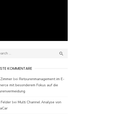
ch
SEARCH

ESTE KOMMENTARE
 Zimmer
bei
Retourenmanagement im E-
erce mit besonderem Fokus auf die
urenvermeidung
 Felder
bei
Multi Channel Analyse von
laCar