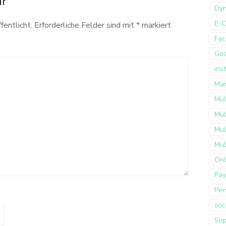
ar
Dyn
E-
fentlicht.
Erforderliche Felder sind mit
*
markiert
Fac
Go
ins
Mar
Mul
Mul
Mul
Mul
Onl
Pay
Per
soc
Sup