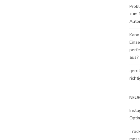
Probl
zum P
Auto
Kano
Einz
perfe
aus?
gerri
richt
NEUE
Inst
Opti
Track
mess