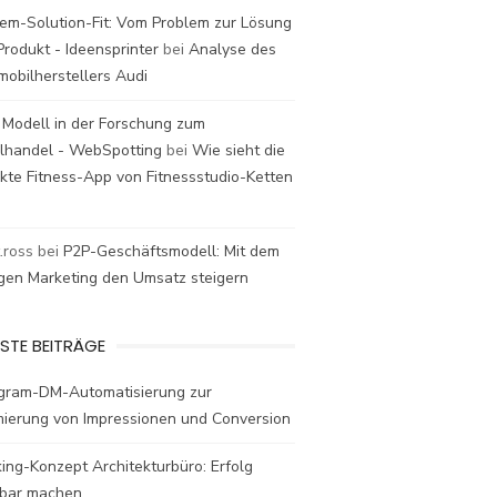
em-Solution-Fit: Vom Problem zur Lösung
rodukt - Ideensprinter
bei
Analyse des
mobilherstellers Audi
 Modell in der Forschung zum
elhandel - WebSpotting
bei
Wie sieht die
kte Fitness-App von Fitnessstudio-Ketten
t.ross
bei
P2P-Geschäftsmodell: Mit dem
igen Marketing den Umsatz steigern
STE BEITRÄGE
agram-DM-Automatisierung zur
mierung von Impressionen und Conversion
ing-Konzept Architekturbüro: Erfolg
bar machen