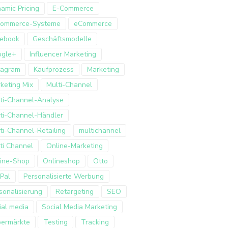
amic Pricing
E-Commerce
Commerce-Systeme
eCommerce
ebook
Geschäftsmodelle
ogle+
Influencer Marketing
tagram
Kaufprozess
Marketing
keting Mix
Multi-Channel
ti-Channel-Analyse
ti-Channel-Händler
ti-Channel-Retailing
multichannel
ti Channel
Online-Marketing
ine-Shop
Onlineshop
Otto
Pal
Personalisierte Werbung
sonalisierung
Retargeting
SEO
ial media
Social Media Marketing
ermärkte
Testing
Tracking