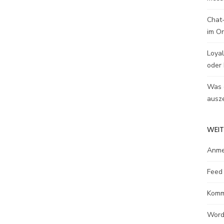
Chat-
im O
Loyal
oder 
Was e
ausze
WEIT
Anme
Feed 
Komm
Word