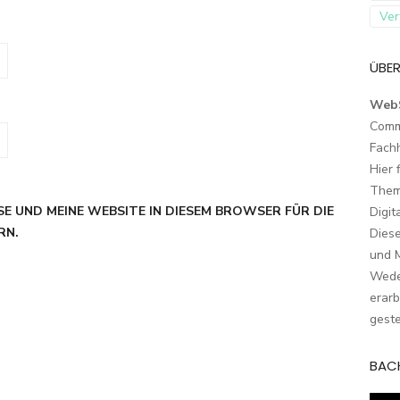
Ver
ÜBER
Web
Comm
Fach
Hier 
Them
SE UND MEINE WEBSITE IN DIESEM BROWSER FÜR DIE
Digit
RN.
Dies
und M
Wede
erarb
geste
BAC