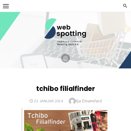
Skip
to
content
tchibo filialfinder
Author
Ilja Emamifard
POSTED
23. JANUAR 2014
ON