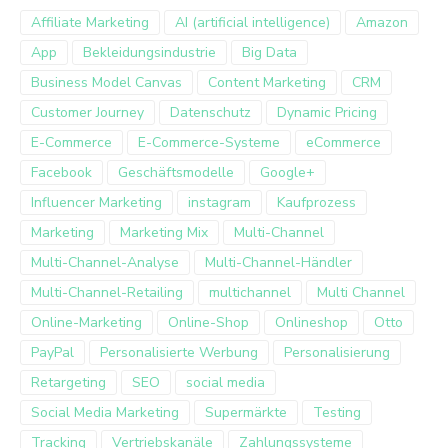
Affiliate Marketing
AI (artificial intelligence)
Amazon
App
Bekleidungsindustrie
Big Data
Business Model Canvas
Content Marketing
CRM
Customer Journey
Datenschutz
Dynamic Pricing
E-Commerce
E-Commerce-Systeme
eCommerce
Facebook
Geschäftsmodelle
Google+
Influencer Marketing
instagram
Kaufprozess
Marketing
Marketing Mix
Multi-Channel
Multi-Channel-Analyse
Multi-Channel-Händler
Multi-Channel-Retailing
multichannel
Multi Channel
Online-Marketing
Online-Shop
Onlineshop
Otto
PayPal
Personalisierte Werbung
Personalisierung
Retargeting
SEO
social media
Social Media Marketing
Supermärkte
Testing
Tracking
Vertriebskanäle
Zahlungssysteme