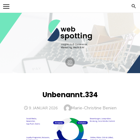
Skip
to
content
Unbenannt.334
Author
Marie-Christine Benien
POSTED
9. JANUAR 2026
ON