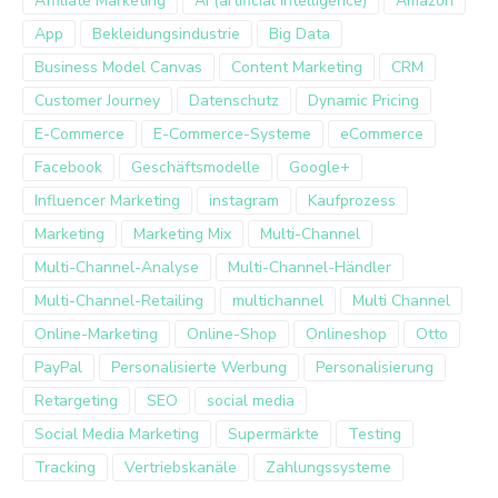
Affiliate Marketing
AI (artificial intelligence)
Amazon
App
Bekleidungsindustrie
Big Data
Business Model Canvas
Content Marketing
CRM
Customer Journey
Datenschutz
Dynamic Pricing
E-Commerce
E-Commerce-Systeme
eCommerce
Facebook
Geschäftsmodelle
Google+
Influencer Marketing
instagram
Kaufprozess
Marketing
Marketing Mix
Multi-Channel
Multi-Channel-Analyse
Multi-Channel-Händler
Multi-Channel-Retailing
multichannel
Multi Channel
Online-Marketing
Online-Shop
Onlineshop
Otto
PayPal
Personalisierte Werbung
Personalisierung
Retargeting
SEO
social media
Social Media Marketing
Supermärkte
Testing
Tracking
Vertriebskanäle
Zahlungssysteme