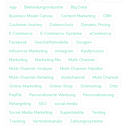
App
Bekleidungsindustrie
Big Data
Business Model Canvas
Content Marketing
CRM
Customer Journey
Datenschutz
Dynamic Pricing
E-Commerce
E-Commerce-Systeme
eCommerce
Facebook
Geschäftsmodelle
Google+
Influencer Marketing
instagram
Kaufprozess
Marketing
Marketing Mix
Multi-Channel
Multi-Channel-Analyse
Multi-Channel-Händler
Multi-Channel-Retailing
multichannel
Multi Channel
Online-Marketing
Online-Shop
Onlineshop
Otto
PayPal
Personalisierte Werbung
Personalisierung
Retargeting
SEO
social media
Social Media Marketing
Supermärkte
Testing
Tracking
Vertriebskanäle
Zahlungssysteme