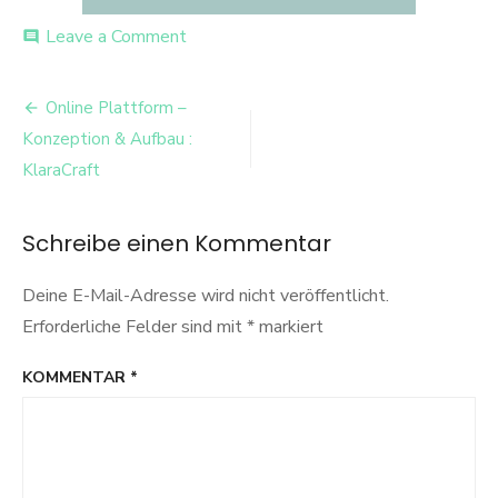
on
Leave a Comment
comment
Bildschirmfoto-
2026-
Beitrags-
01-
Online Plattform –
27-
Navigation
Konzeption & Aufbau :
um-
18.20.32-
KlaraCraft
1
Schreibe einen Kommentar
Deine E-Mail-Adresse wird nicht veröffentlicht.
Erforderliche Felder sind mit
*
markiert
KOMMENTAR
*