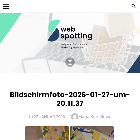
Skip
to
content
Bildschirmfoto-2026-01-27-um-
20.11.37
Author
Maria Korenkova
POSTED
27. JANUAR 2026
ON