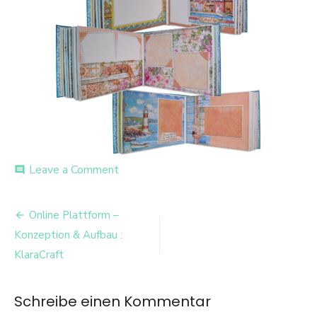
on
Leave a Comment
comment
travel_book_002_02
Beitrags-
Online Plattform –
Navigation
Konzeption & Aufbau :
KlaraCraft
Schreibe einen Kommentar