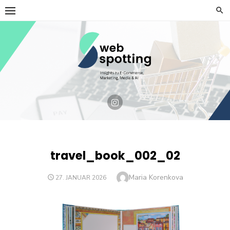
Skip
to
content
travel_book_002_02
Author
Maria Korenkova
POSTED
27. JANUAR 2026
ON