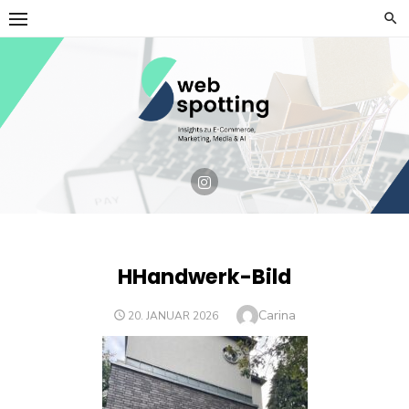
Skip
to
content
HHandwerk-Bild
Author
Carina
POSTED
20. JANUAR 2026
ON