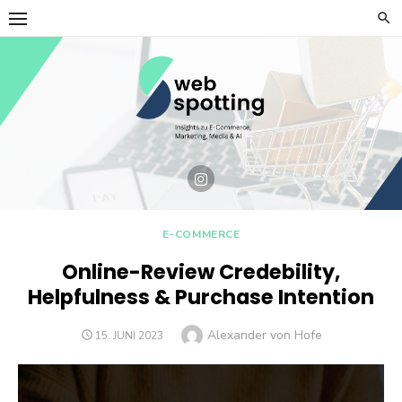
Skip
to
content
E-COMMERCE
Online-Review Credebility,
Helpfulness & Purchase Intention
Author
Alexander von Hofe
POSTED
15. JUNI 2023
ON