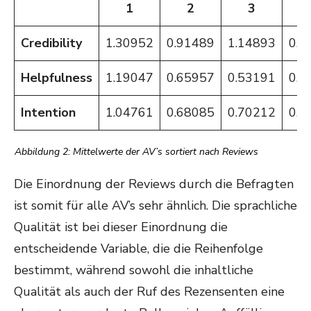
1
2
3
Credibility
1.30952
0.91489
1.14893
0.5
Helpfulness
1.19047
0.65957
0.53191
0.3
Intention
1.04761
0.68085
0.70212
0.2
Abbildung 2: Mittelwerte der AV’s sortiert nach Reviews
Die Einordnung der Reviews durch die Befragten
ist somit für alle AV’s sehr ähnlich. Die sprachliche
Qualität ist bei dieser Einordnung die
entscheidende Variable, die die Reihenfolge
bestimmt, während sowohl die inhaltliche
Qualität als auch der Ruf des Rezensenten eine