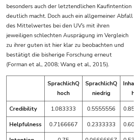
besonders auch der letztendlichen Kaufintention
deutlich macht. Doch auch ein allgemeiner Abfall
des Mittelwertes bei den UV’s mit ihren
jeweiligen schlechten Ausprägung im Vergleich
zu ihrer guten ist hier klar zu beobachten und
bestätigt die bisherige Forschung erneut
(Forman et al., 2008; Wang et al., 2015).
SprachlichQ
SprachlichQ
Inhalt
hoch
niedrig
ho
Credibility
1.083333
0.5555556
0.857
Helpfulness
0.7166667
0.2333333
0.604