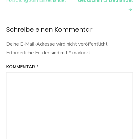
Forschung zum Einzelhandel
deutschen Einzelhandel
&
Purchase
Intention
Schreibe einen Kommentar
Deine E-Mail-Adresse wird nicht veröffentlicht.
Erforderliche Felder sind mit
*
markiert
KOMMENTAR
*