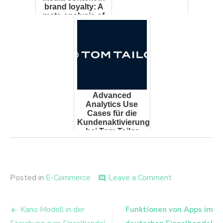
brand loyalty: A
meta-analysis of
user-generated
c...
Advanced
Analytics Use
Cases für die
Kundenaktivierung
bei Tom Tailor
on
Posted in
E-Commerce
Leave a Comment
comment
Online-
Review
Beitrags-
Credebility,
Kano Modell in der
Funktionen von Apps im
Helpfulness
Navigation