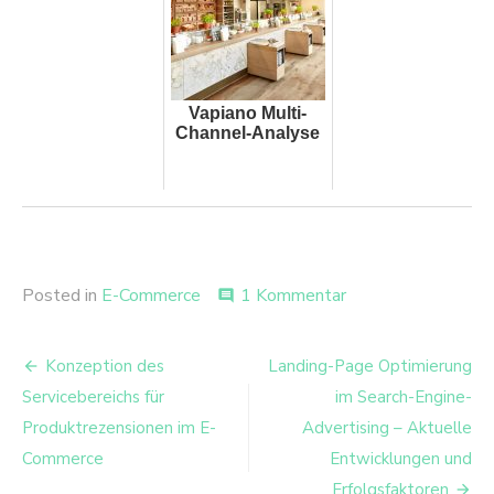
Vapiano Multi-
Channel-Analyse
zu
Posted in
E-Commerce
1 Kommentar
comment
Optimierung
der
Beitrags-
Ermittlung
Konzeption des
Landing-Page Optimierung
von
Navigation
Servicebereichs für
im Search-Engine-
Produktempfehlun
für
Produktrezensionen im E-
Advertising – Aktuelle
Online
Commerce
Entwicklungen und
Händler
Erfolgsfaktoren