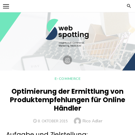
Skip
to
content
E-COMMERCE
Optimierung der Ermittlung von
Produktempfehlungen für Online
Händler
Author
Rico Adler
POSTED
8. OKTOBER 2015
ON
Aufgabe und Zielstellung: