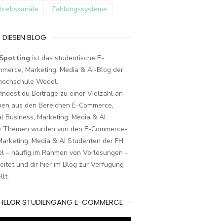
triebskanäle
Zahlungssysteme
 DIESEN BLOG
Spotting
ist das studentische E-
merce, Marketing, Media & AI-Blog der
hochschule Wedel.
findest du Beiträge zu einer Vielzahl an
en aus den Bereichen E-Commerce,
al Business, Marketing, Media & AI.
e Themen wurden von den E-Commerce-
arketing, Media & AI Studenten der FH
l – häufig im Rahmen von Vorlesungen –
eitet und dir hier im Blog zur Verfügung
llt.
HELOR STUDIENGANG E-COMMERCE