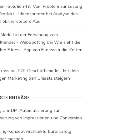
em-Solution-Fit: Vom Problem zur Lösung
rodukt - Ideensprinter
bei
Analyse des
mobilherstellers Audi
 Modell in der Forschung zum
elhandel - WebSpotting
bei
Wie sieht die
kte Fitness-App von Fitnessstudio-Ketten
t.ross
bei
P2P-Geschäftsmodell: Mit dem
igen Marketing den Umsatz steigern
STE BEITRÄGE
agram-DM-Automatisierung zur
mierung von Impressionen und Conversion
ing-Konzept Architekturbüro: Erfolg
bar machen