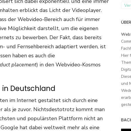
ößert sich dabei exponentiell und eine immer
Ver
nhalten erblickt das Licht der Videoplayer.
dass der Webvideo-Bereich auch für immer
ÜBER
ve Möglichkeit darstellt, um die eigenen
Web
rnets zu bewerben. Der Fakt, dass bereits
Comm
- und Fernsehbereich adaptiert werden, ist
Fach
ssen haben es auch die
Hier 
Them
duct placement
) in den Webvideo-Kosmos
Digit
Dies
und M
 in Deutschland
Wede
erarb
ten im Internet gestaltet sich durch eine
geste
er als je zuvor. Nichtsdestotrotz kommt man
ichsten und populärsten Plattform nicht an
BAC
 Google hat dabei weltweit mehr als eine