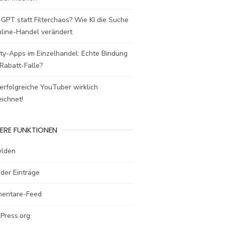
GPT statt Filterchaos? Wie KI die Suche
nline-Handel verändert
ty-Apps im Einzelhandel: Echte Bindung
Rabatt-Falle?
rfolgreiche YouTuber wirklich
ichnet!
ERE FUNKTIONEN
lden
der Einträge
entare-Feed
Press.org