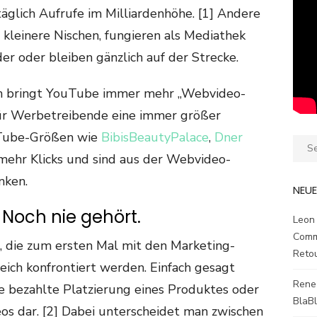
täglich Aufrufe im Milliardenhöhe. [1] Andere
kleinere Nischen, fungieren als Mediathek
er oder bleiben gänzlich auf der Strecke.
n bringt YouTube immer mehr „Webvideo-
 für Werbetreibende eine immer größer
uTube-Größen wie
BibisBeautyPalace
,
Dner
Sear
ehr Klicks und sind aus der Webvideo-
for:
nken.
NEU
Noch nie gehört.
Leon
Comm
n, die zum ersten Mal mit den Marketing-
Reto
ich konfrontiert werden. Einfach gesagt
Rene
e bezahlte Platzierung eines Produktes oder
BlaB
eos dar. [2] Dabei unterscheidet man zwischen