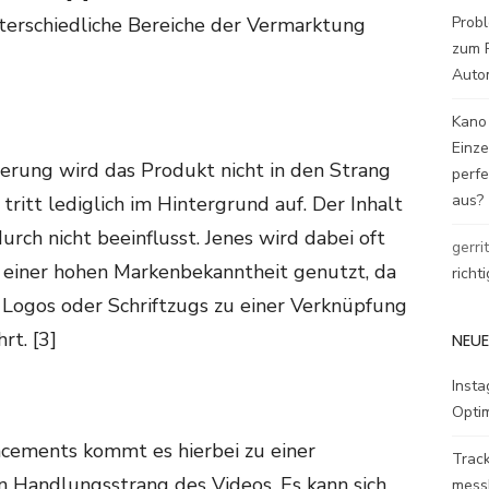
Probl
nterschiedliche Bereiche der Vermarktung
zum P
Auto
Kano
Einz
ierung wird das Produkt nicht in den Strang
perfe
aus?
itt lediglich im Hintergrund auf. Der Inhalt
rch nicht beeinflusst. Jenes wird dabei oft
gerri
einer hohen Markenbekanntheit genutzt, da
richt
s Logos oder Schriftzugs zu einer Verknüpfung
rt. [3]
NEUE
Inst
Opti
cements kommt es hierbei zu einer
Track
n Handlungsstrang des Videos. Es kann sich
mess