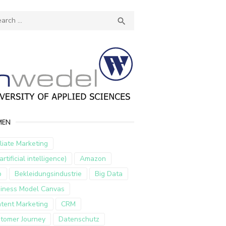
ch
SEARCH

MEN
iliate Marketing
artificial intelligence)
Amazon
p
Bekleidungsindustrie
Big Data
iness Model Canvas
tent Marketing
CRM
tomer Journey
Datenschutz