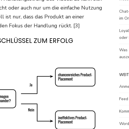
icht oder auch nur um die einfache Nutzung
Chat-
l ist nur, dass das Produkt an einer
im O
 den Fokus der Handlung rückt. [3]
Loyal
oder 
SCHLÜSSEL ZUM ERFOLG
Was e
ausze
WEIT
Anme
Feed 
Komm
Word