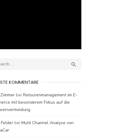
ch
SEARCH

ESTE KOMMENTARE
 Zimmer
bei
Retourenmanagement im E-
erce mit besonderem Fokus auf die
urenvermeidung
 Felder
bei
Multi Channel Analyse von
laCar