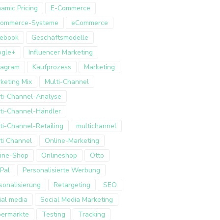
amic Pricing
E-Commerce
Commerce-Systeme
eCommerce
ebook
Geschäftsmodelle
ogle+
Influencer Marketing
tagram
Kaufprozess
Marketing
keting Mix
Multi-Channel
ti-Channel-Analyse
ti-Channel-Händler
ti-Channel-Retailing
multichannel
ti Channel
Online-Marketing
ine-Shop
Onlineshop
Otto
Pal
Personalisierte Werbung
sonalisierung
Retargeting
SEO
ial media
Social Media Marketing
ermärkte
Testing
Tracking