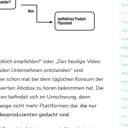
Dyn
E-
Fac
Go
ins
Mar
Mul
irklich empfehlen!“
oder
„Das heutige Video
Mul
genden Unternehmen entstanden“
sind
Mul
eder schon mal bei dem täglichen Konsum der
Mul
lisierten Abobox zu hören bekommen hat. Die
Onl
ten befindet sich im Umschwung, denn
Pay
lange nicht mehr Plattformen dar,
die nur
Per
deoproduzenten gedacht sind.
soc
Sup