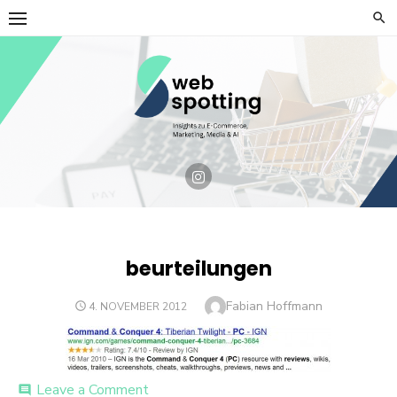
Skip
to
content
beurteilungen
Author
Fabian Hoffmann
POSTED
4. NOVEMBER 2012
ON
on
Leave a Comment
comment