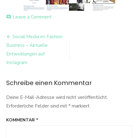
on
Leave a Comment
comment
eigener-
content-
Beitrags-
auf-
Social Media im Fashion
instagram
Navigation
Business – Aktuelle
Entwicklungen auf
Instagram
Schreibe einen Kommentar
Deine E-Mail-Adresse wird nicht veröffentlicht.
Erforderliche Felder sind mit
*
markiert
KOMMENTAR
*