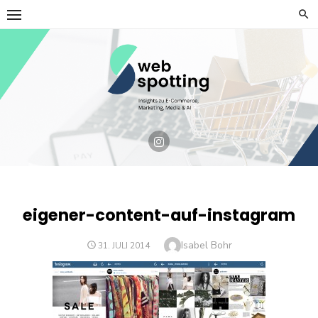
Skip
to
content
eigener-content-auf-instagram
Author
Isabel Bohr
POSTED
31. JULI 2014
ON