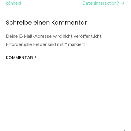
im
können!
Dateninteraktion?
B2B-
E-
Commerce:
Schreibe einen Kommentar
Einblicke
in
Deine E-Mail-Adresse wird nicht veröffentlicht.
die
Strategie
Erforderliche Felder sind mit
*
markiert
von
GRANIT
KOMMENTAR
*
PARTS