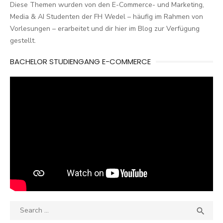
Diese Themen wurden von den E-Commerce- und Marketing,
Media & AI Studenten der FH Wedel – häufig im Rahmen von
Vorlesungen – erarbeitet und dir hier im Blog zur Verfügung
gestellt.
BACHELOR STUDIENGANG E-COMMERCE
Search
SEA

for: