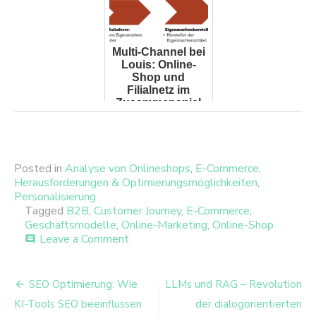
Multi-Channel bei
Louis: Online-
Shop und
Filialnetz im
Zusammenspiel
Posted in
Analyse von Onlineshops
,
E-Commerce
,
Herausforderungen & Optimierungsmöglichkeiten
,
Personalisierung
Tagged
B2B
,
Customer Journey
,
E-Commerce
,
Geschäftsmodelle
,
Online-Marketing
,
Online-Shop
on
Leave a Comment
comment
Weiterentwicklung
der
Beitrags-
Post-
SEO Optimierung: Wie
LLMs und RAG – Revolution
Purchase-
Navigation
KI-Tools SEO beeinflussen
der dialogorientierten
Kommunikation