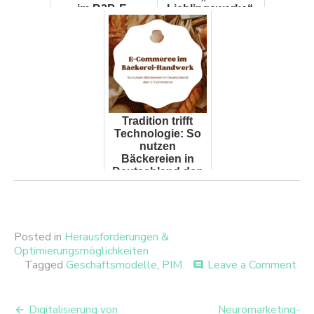
im B2B-E-
Lieblingswerke“
Commerce:
Einblicke in die
Strategie von ...
Tradition trifft
Technologie: So
nutzen
Bäckereien in
Deutschland den
E-Commerce
Posted in
Herausforderungen &
Optimierungsmöglichkeiten
on
Tagged
Geschäftsmodelle
,
PIM
Leave a Comment
comment
Pro
im
Beitrags-
E-
Digitalisierung von
Neuromarketing-