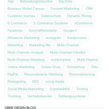
App
Bekleidungsindustrie
Big Data
Business Model Canvas
Content Marketing
CRM
Customer Journey
Datenschutz
Dynamic Pricing
E-Commerce
E-Commerce-Systeme
eCommerce
Facebook
Geschäftsmodelle
Google+
Influencer Marketing
instagram
Kaufprozess
Marketing
Marketing Mix
Multi-Channel
Multi-Channel-Analyse
Multi-Channel-Händler
Multi-Channel-Retailing
multichannel
Multi Channel
Online-Marketing
Online-Shop
Onlineshop
Otto
PayPal
Personalisierte Werbung
Personalisierung
Retargeting
SEO
social media
Social Media Marketing
Supermärkte
Testing
Tracking
Vertriebskanäle
Zahlungssysteme
ÜBER DIESEN BLOG