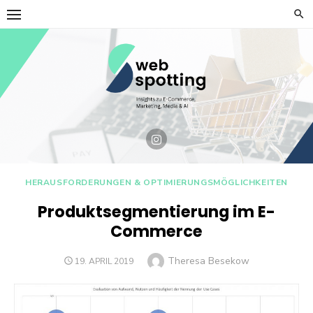
Skip
to
content
HERAUSFORDERUNGEN & OPTIMIERUNGSMÖGLICHKEITEN
Produktsegmentierung im E-
Commerce
Author
Theresa Besekow
POSTED
19. APRIL 2019
ON