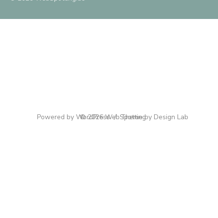
Powered by WordPress
© 2026 WebSpotting
/
Theme by Design Lab