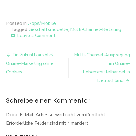
Posted in
Apps/Mobile
Tagged
Geschäftsmodelle
,
Multi-Channel-Retailing
on
Leave a Comment
comment
Einsatz
von
Beitrags-
mobilen
Ein Zukunftsausblick:
Multi-Channel-Ausprägung
Endgeräten
Navigation
Online-Marketing ohne
im Online-
im
Multichannel-
Cookies
Lebensmittelhandel in
Handel
Deutschland
Schreibe einen Kommentar
Deine E-Mail-Adresse wird nicht veröffentlicht.
Erforderliche Felder sind mit
*
markiert