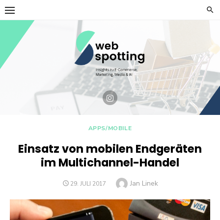
Skip
to
content
APPS/MOBILE
Einsatz von mobilen Endgeräten
im Multichannel-Handel
Author
Jan Linek
POSTED
29. JULI 2017
ON