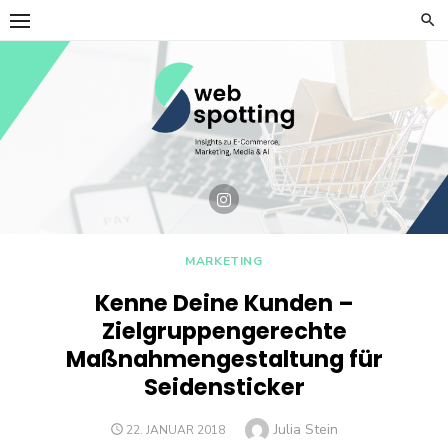
Skip
to
content
MARKETING
Kenne Deine Kunden –
Zielgruppengerechte
Maßnahmengestaltung für
Seidensticker
Author
Julia Stein
POSTED
22. JANUAR 2018
ON