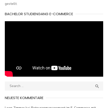
gestellt.
BACHELOR STUDIENGANG E-COMMERCE
Search
SEA

for:
NEUESTE KOMMENTARE
Leon Zimmer
bei
Retourenmanagement im E-Commerce mit