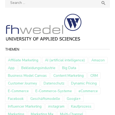
Search
SEA

for:
THEMEN
Affiliate Marketing
AI (artificial intelligence)
Amazon
App
Bekleidungsindustrie
Big Data
Business Model Canvas
Content Marketing
CRM
Customer Journey
Datenschutz
Dynamic Pricing
E-Commerce
E-Commerce-Systeme
eCommerce
Facebook
Geschäftsmodelle
Google+
Influencer Marketing
instagram
Kaufprozess
Marketing
Marketing Mix
Multi-Channel