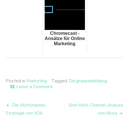
Chromecast -
Ansätze für Online
Marketing
Posted in
Marketing
Tagged
Zielgruppenbildung
on
Leave a Comment
comment
Kenne
Deine
Beitrags-
Kunden
Die Multichannel-
Eine Multi-Channel-Analyse
–
Navigation
Strategie von N26
von Nivea
Zielgruppengerechte
Maßnahmengestaltung
für