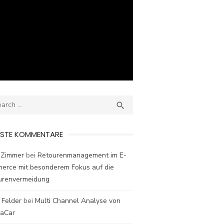
ch
SEARCH

ESTE KOMMENTARE
 Zimmer
bei
Retourenmanagement im E-
erce mit besonderem Fokus auf die
urenvermeidung
 Felder
bei
Multi Channel Analyse von
laCar