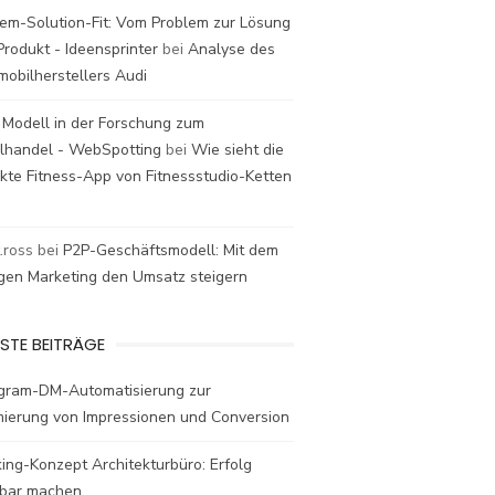
em-Solution-Fit: Vom Problem zur Lösung
rodukt - Ideensprinter
bei
Analyse des
mobilherstellers Audi
 Modell in der Forschung zum
elhandel - WebSpotting
bei
Wie sieht die
kte Fitness-App von Fitnessstudio-Ketten
t.ross
bei
P2P-Geschäftsmodell: Mit dem
igen Marketing den Umsatz steigern
STE BEITRÄGE
agram-DM-Automatisierung zur
mierung von Impressionen und Conversion
ing-Konzept Architekturbüro: Erfolg
bar machen