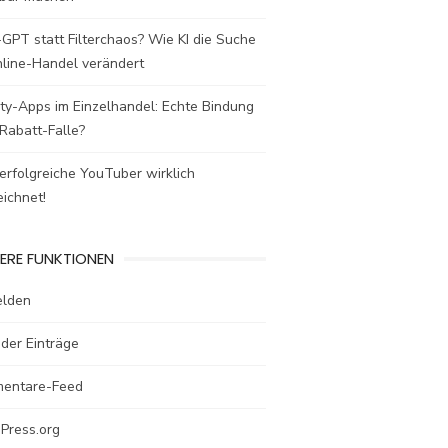
GPT statt Filterchaos? Wie KI die Suche
nline-Handel verändert
ty-Apps im Einzelhandel: Echte Bindung
Rabatt-Falle?
rfolgreiche YouTuber wirklich
ichnet!
ERE FUNKTIONEN
lden
der Einträge
entare-Feed
Press.org