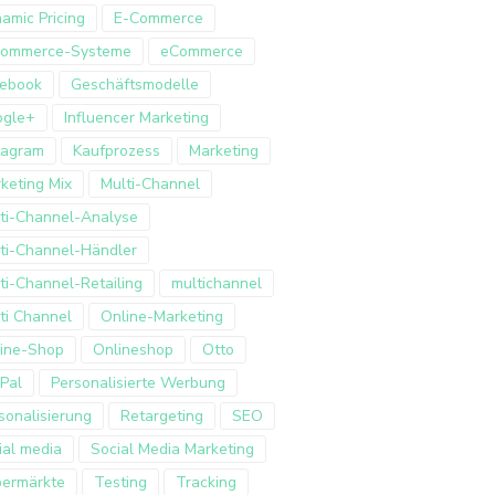
amic Pricing
E-Commerce
Commerce-Systeme
eCommerce
ebook
Geschäftsmodelle
ogle+
Influencer Marketing
tagram
Kaufprozess
Marketing
keting Mix
Multi-Channel
ti-Channel-Analyse
ti-Channel-Händler
ti-Channel-Retailing
multichannel
ti Channel
Online-Marketing
ine-Shop
Onlineshop
Otto
Pal
Personalisierte Werbung
sonalisierung
Retargeting
SEO
ial media
Social Media Marketing
ermärkte
Testing
Tracking