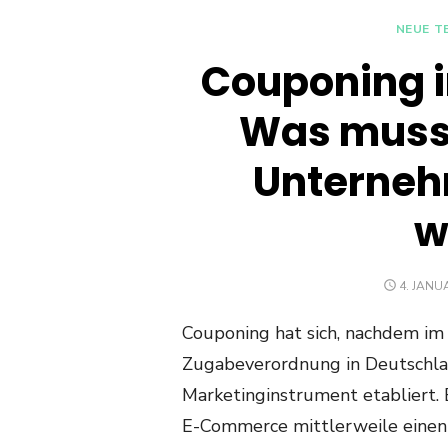
NEUE T
Couponing 
Was muss 
Unterneh
w
POSTED
4. JANU
ON
Couponing hat sich, nachdem im
Zugabeverordnung in Deutschland 
Marketinginstrument etabliert. 
E-Commerce mittlerweile einen