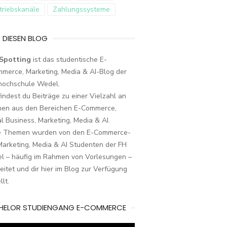
triebskanäle
Zahlungssysteme
 DIESEN BLOG
Spotting
ist das studentische E-
merce, Marketing, Media & AI-Blog der
hochschule Wedel.
findest du Beiträge zu einer Vielzahl an
en aus den Bereichen E-Commerce,
al Business, Marketing, Media & AI.
e Themen wurden von den E-Commerce-
arketing, Media & AI Studenten der FH
l – häufig im Rahmen von Vorlesungen –
eitet und dir hier im Blog zur Verfügung
llt.
HELOR STUDIENGANG E-COMMERCE