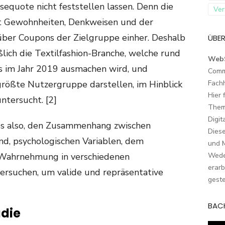
equote nicht feststellen lassen. Denn die
Ver
 Gewohnheiten, Denkweisen und der
ber Coupons der Zielgruppe einher. Deshalb
ÜBER
ich die Textilfashion-Branche, welche rund
Web
im Jahr 2019 ausmachen wird, und
Comm
 größte Nutzergruppe darstellen, im Hinblick
Fach
Hier 
tersucht. [2]
Them
Digit
 es also, den Zusammenhang zwischen
Dies
d, psychologischen Variablen, dem
und M
-Wahrnehmung in verschiedenen
Wede
erarb
ersuchen, um valide und repräsentative
geste
BAC
udie