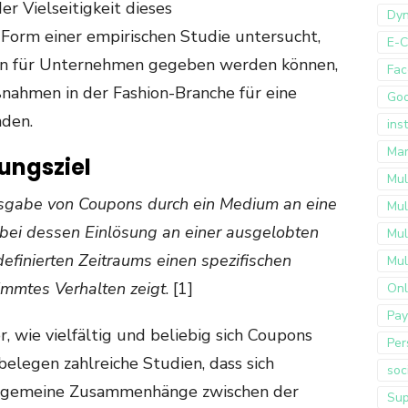
r Vielseitigkeit dieses
Dyn
Form einer empirischen Studie untersucht,
E-
n für Unternehmen gegeben werden können,
Fac
ahmen in der Fashion-Branche für eine
Go
den.
ins
Mar
ungsziel
Mul
sgabe von Coupons durch ein Medium an eine
Mul
bei dessen Einlösung an einer ausgelobten
Mul
efinierten Zeitraums einen spezifischen
Mul
stimmtes Verhalten zeigt
. [1]
Onl
Pay
r, wie vielfältig und beliebig sich Coupons
Per
belegen zahlreiche Studien, dass sich
soc
allgemeine Zusammenhänge zwischen der
Sup