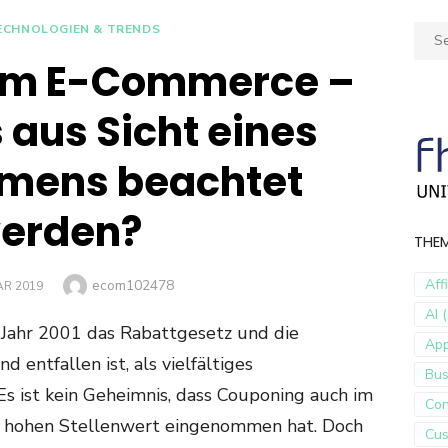
ECHNOLOGIEN & TRENDS
Sear
for:
im E-Commerce –
aus Sicht eines
mens beachtet
erden?
THE
Author
Aff
ecom102478
AR 2019
AI (
 Jahr 2001 das Rabattgesetz und die
Ap
entfallen ist, als vielfältiges
Bus
Es ist kein Geheimnis, dass Couponing auch im
Con
 hohen Stellenwert eingenommen hat. Doch
Cus