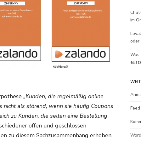
Chat-
im O
Loyal
oder 
Was e
ausze
WEIT
e
Anme
Hypothese
„Kunden, die regelmäßig online
s nicht als störend, wenn sie häufig Coupons
Feed 
ich zu Kunden, die selten eine Bestellung
Komm
rschiedener offen und geschlossen
ten zu diesem Sachzusammenhang erhoben.
Word