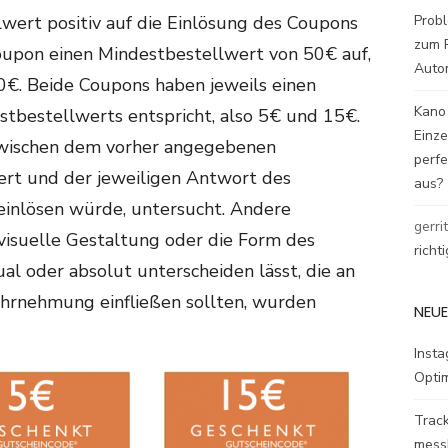
Probl
llwert positiv auf die Einlösung des Coupons
zum P
Coupon einen Mindestbestellwert von 50€ auf,
Auto
€. Beide Coupons haben jeweils einen
Kano
tbestellwerts entspricht, also 5€ und 15€.
Einz
wischen dem vorher angegebenen
perfe
rt und der jeweiligen Antwort des
aus?
inlösen würde, untersucht. Andere
gerri
visuelle Gestaltung oder die Form des
richt
ual oder absolut unterscheiden lässt, die an
Wahrnehmung einfließen sollten, wurden
NEUE
Inst
Opti
Track
mess