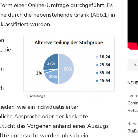
 Form einer Online-Umfrage durchgeführt. Es
he durch die nebenstehende Grafik (Abb.1) in
lassifiziert wurden.
en
, die
Sear
en
for:
NEU
ch
Leon
Comm
den, wie ein individualisierter
Reto
nliche Ansprache oder der konkrete
Rene
tlicht das Vorgehen anhand eines Auszugs
BlaB
ollte untersucht werden, ob sich ein