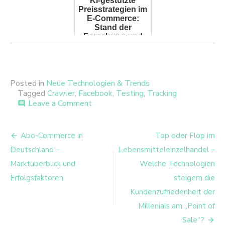
KI-gestützte
Preisstrategien im
E-Commerce:
Stand der
Forschung und
zentrale
Erkenntnisse
Posted in
Neue Technologien & Trends
Tagged
Crawler
,
Facebook
,
Testing
,
Tracking
on
Leave a Comment
comment
Realtime
E-
Beitrags-
Commerce
Abo-Commerce in
Top oder Flop im
Performance
Navigation
Deutschland –
Lebensmitteleinzelhandel –
Messung
Marktüberblick und
Welche Technologien
Erfolgsfaktoren
steigern die
Kundenzufriedenheit der
Millenials am „Point of
Sale“?