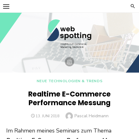
Skip
to
content
NEUE TECHNOLOGIEN & TRENDS
Realtime E-Commerce
Performance Messung
Author
Pascal Heidmann
POSTED
13. JUNI 2018
ON
Im Rahmen meines Seminars zum Thema