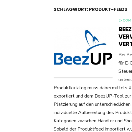
SCHLAGWORT:
PRODUKT-FEEDS
E-COM
BEE
VER
VER
Bei Be
für E-
Steuer
unters
Produktkatalog muss dabei mittels 
exportiert und dem BeezUP-Tool zur 
Platzierung auf den unterschiedlichen
individuelle Aufbereitung des Produk
Kategorien zwischen Händler und Sho
Sobald der Produktfeed importiert w