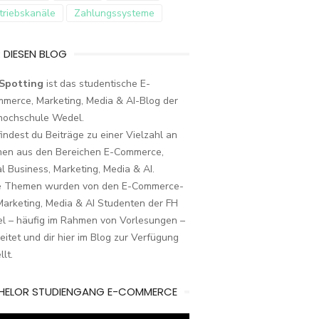
triebskanäle
Zahlungssysteme
 DIESEN BLOG
Spotting
ist das studentische E-
merce, Marketing, Media & AI-Blog der
hochschule Wedel.
findest du Beiträge zu einer Vielzahl an
en aus den Bereichen E-Commerce,
al Business, Marketing, Media & AI.
e Themen wurden von den E-Commerce-
arketing, Media & AI Studenten der FH
l – häufig im Rahmen von Vorlesungen –
eitet und dir hier im Blog zur Verfügung
llt.
HELOR STUDIENGANG E-COMMERCE