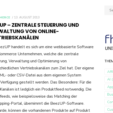
Sear
for:
POSTED
MERCE
13. AUGUST 2013
ON
ZUP – ZENTRALE STEUERUNG UND
WALTUNG VON ONLINE-
TRIEBSKANÄLEN
ezUP handelt es sich um eine webbasierte Software
Commerce Unternehmen, welche die zentrale
ung, Verwaltung und Optimierung von
THE
chiedlichen Vertriebskanälen zum Ziel hat. Der eigene
Aff
XML- oder CSV-Datei aus dem eigenen System
AI (
Verfügung gestellt werden. Das Besondere: Für die
Ap
 Kanälen ist ledglich ein Produktfeed notwendig. Die
Bus
tfeeds, wie beispielsweise das Matching der
Con
pping-Portal, übernimmt die BeezUP-Software.
Cus
urde, können die vorhandenen Produkte auf Produkt