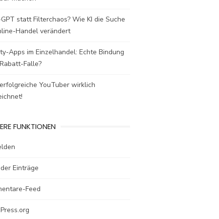
GPT statt Filterchaos? Wie KI die Suche
nline-Handel verändert
ty-Apps im Einzelhandel: Echte Bindung
Rabatt-Falle?
rfolgreiche YouTuber wirklich
ichnet!
ERE FUNKTIONEN
lden
der Einträge
entare-Feed
Press.org