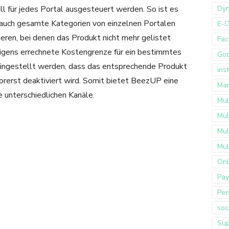
ll für jedes Portal ausgesteuert werden. So ist es
Dyn
 auch gesamte Kategorien von einzelnen Portalen
E-
eren, bei denen das Produkt nicht mehr gelistet
Fac
 eigens errechnete Kostengrenze für ein bestimmtes
Go
eingestellt werden, dass das entsprechende Produkt
ins
orerst deaktiviert wird. Somit bietet BeezUP eine
Mar
e unterschiedlichen Kanäle.
Mul
Mul
Mul
Mul
Onl
Pay
Per
soc
Sup