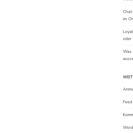
Chat-
im O
Loyal
oder 
Was e
ausze
WEIT
Anme
Feed 
Komm
Word