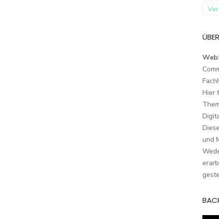
Ver
ÜBER
Web
Comm
Fach
Hier 
Them
Digit
Dies
und M
Wede
erarb
geste
BAC