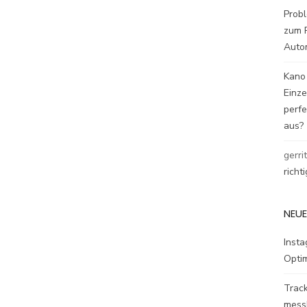
Probl
zum P
Auto
Kano
Einz
perfe
aus?
gerri
richt
NEUE
Inst
Opti
Track
mess