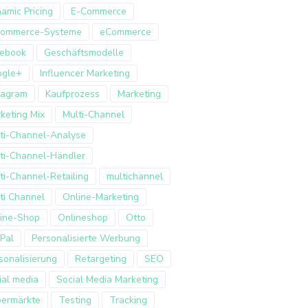
amic Pricing
E-Commerce
Commerce-Systeme
eCommerce
ebook
Geschäftsmodelle
ogle+
Influencer Marketing
tagram
Kaufprozess
Marketing
keting Mix
Multi-Channel
ti-Channel-Analyse
ti-Channel-Händler
ti-Channel-Retailing
multichannel
ti Channel
Online-Marketing
ine-Shop
Onlineshop
Otto
Pal
Personalisierte Werbung
sonalisierung
Retargeting
SEO
ial media
Social Media Marketing
ermärkte
Testing
Tracking