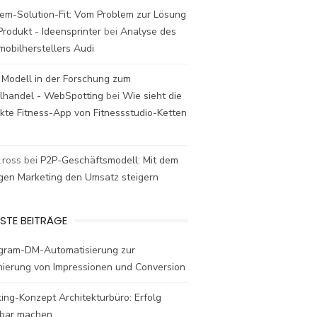
em-Solution-Fit: Vom Problem zur Lösung
rodukt - Ideensprinter
bei
Analyse des
mobilherstellers Audi
 Modell in der Forschung zum
elhandel - WebSpotting
bei
Wie sieht die
kte Fitness-App von Fitnessstudio-Ketten
t.ross
bei
P2P-Geschäftsmodell: Mit dem
igen Marketing den Umsatz steigern
STE BEITRÄGE
agram-DM-Automatisierung zur
mierung von Impressionen und Conversion
ing-Konzept Architekturbüro: Erfolg
bar machen