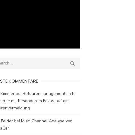
ch
SEARCH

ESTE KOMMENTARE
 Zimmer
bei
Retourenmanagement im E-
erce mit besonderem Fokus auf die
urenvermeidung
 Felder
bei
Multi Channel Analyse von
laCar