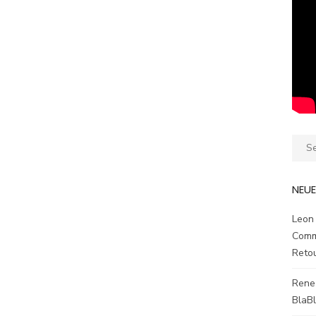
Sear
for:
NEU
Leon
Comm
Reto
Rene
BlaB