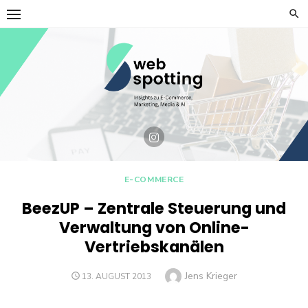
Skip
to
content
E-COMMERCE
BeezUP – Zentrale Steuerung und
Verwaltung von Online-
Vertriebskanälen
Author
Jens Krieger
POSTED
13. AUGUST 2013
ON