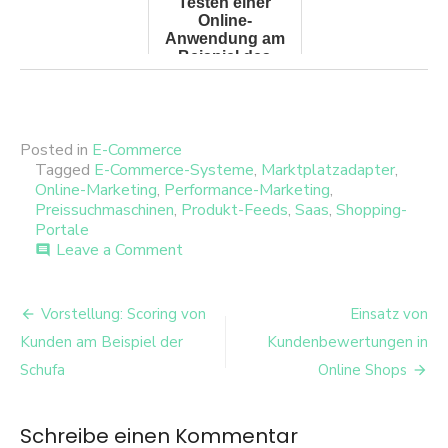
Testen einer
Online-
Anwendung am
Beispiel des
Merkzettels von
BAUR.de
Posted in
E-Commerce
Tagged
E-Commerce-Systeme
,
Marktplatzadapter
,
Online-Marketing
,
Performance-Marketing
,
Preissuchmaschinen
,
Produkt-Feeds
,
Saas
,
Shopping-
Portale
on
Leave a Comment
comment
BeezUP
–
Beitrags-
Zentrale
Vorstellung: Scoring von
Einsatz von
Steuerung
Navigation
Kunden am Beispiel der
Kundenbewertungen in
und
Verwaltung
Schufa
Online Shops
von
Online-
Vertriebskanälen
Schreibe einen Kommentar