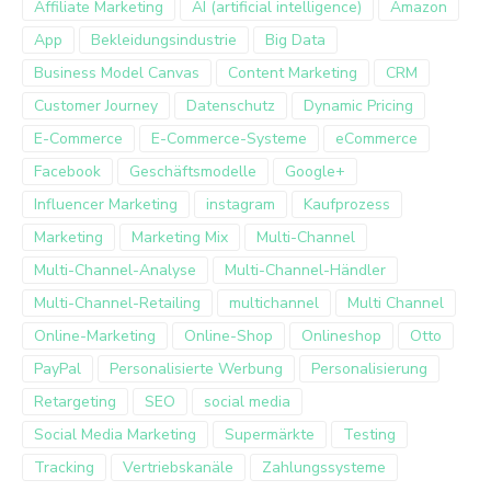
Affiliate Marketing
AI (artificial intelligence)
Amazon
App
Bekleidungsindustrie
Big Data
Business Model Canvas
Content Marketing
CRM
Customer Journey
Datenschutz
Dynamic Pricing
E-Commerce
E-Commerce-Systeme
eCommerce
Facebook
Geschäftsmodelle
Google+
Influencer Marketing
instagram
Kaufprozess
Marketing
Marketing Mix
Multi-Channel
Multi-Channel-Analyse
Multi-Channel-Händler
Multi-Channel-Retailing
multichannel
Multi Channel
Online-Marketing
Online-Shop
Onlineshop
Otto
PayPal
Personalisierte Werbung
Personalisierung
Retargeting
SEO
social media
Social Media Marketing
Supermärkte
Testing
Tracking
Vertriebskanäle
Zahlungssysteme