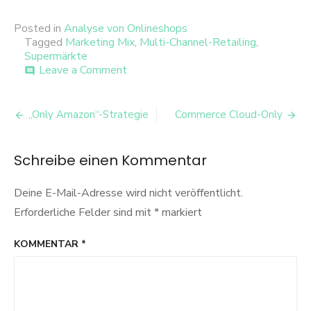
Posted in
Analyse von Onlineshops
Tagged
Marketing Mix
,
Multi-Channel-Retailing
,
Supermärkte
on
Leave a Comment
comment
Lidl
–
Beitrags-
der
„Only Amazon“-Strategie
Commerce Cloud-Only
Multi-
Navigation
Channel-
Händler
Schreibe einen Kommentar
unter
den
Deine E-Mail-Adresse wird nicht veröffentlicht.
Discountern?
Erforderliche Felder sind mit
*
markiert
KOMMENTAR
*