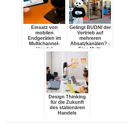
Einsatz von
Gelingt BUDNI der
mobilen
Vertrieb auf
Endgeräten im
mehreren
Multichannel-
Absatzkanälen? -
Handel
Eine Multi-
Channel-Analyse
der
Drogeriemark...
Design Thinking
für die Zukunft
des stationären
Handels