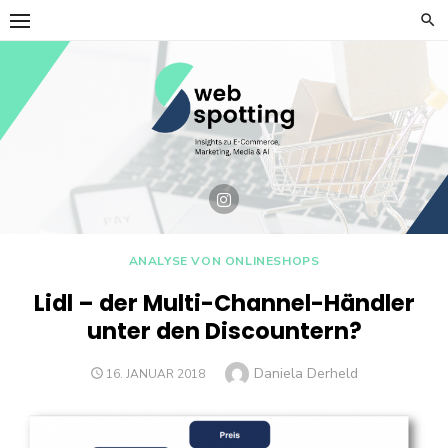
Skip
to
content
ANALYSE VON ONLINESHOPS
Lidl – der Multi-Channel-Händler
unter den Discountern?
Author
Daniela Derheld
POSTED
16. JANUAR 2018
ON