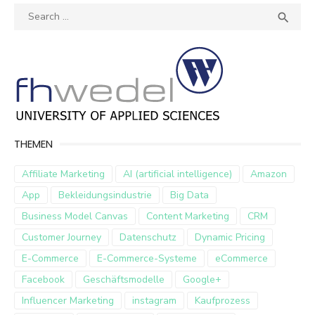
Search
SEA

for:
THEMEN
Affiliate Marketing
AI (artificial intelligence)
Amazon
App
Bekleidungsindustrie
Big Data
Business Model Canvas
Content Marketing
CRM
Customer Journey
Datenschutz
Dynamic Pricing
E-Commerce
E-Commerce-Systeme
eCommerce
Facebook
Geschäftsmodelle
Google+
Influencer Marketing
instagram
Kaufprozess