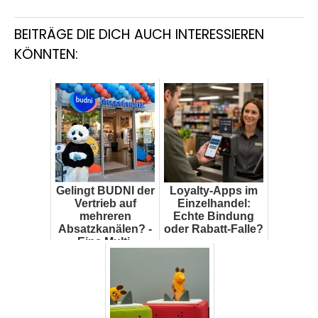
BEITRÄGE DIE DICH AUCH INTERESSIEREN
KÖNNTEN:
Gelingt BUDNI der
Loyalty-Apps im
Vertrieb auf
Einzelhandel:
mehreren
Echte Bindung
Absatzkanälen? -
oder Rabatt-Falle?
Eine Multi-
Channel-Analyse
der
Drogeriemark...