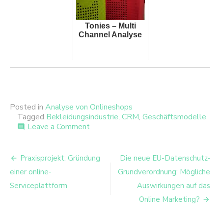
Tonies – Multi
Channel Analyse
Posted in
Analyse von Onlineshops
Tagged
Bekleidungsindustrie
,
CRM
,
Geschäftsmodelle
on
Leave a Comment
comment
Zalando
Analyse:
Beitrags-
Viel
Praxisprojekt: Gründung
Die neue EU-Datenschutz-
mehr
Navigation
einer online-
Grundverordnung: Mögliche
als
nur
Serviceplattform
Auswirkungen auf das
Schuhe!
Online Marketing?