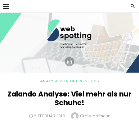
Skip
to
content
ANALYSE VON ONLINESHOPS
Zalando Analyse: Viel mehr als nur
Schuhe!
Author
Greta Hofmann
POSTED
9. FEBRUAR 2018
ON