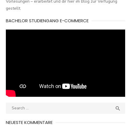
Vorlesungen – erarbeitet und dir hier im Blog zur Verfügung
gestellt.
BACHELOR STUDIENGANG E-COMMERCE
Search
SEA

for:
NEUESTE KOMMENTARE