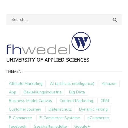
Search
SEA

for:
THEMEN
Affiliate Marketing
AI (artificial intelligence)
Amazon
App
Bekleidungsindustrie
Big Data
Business Model Canvas
Content Marketing
CRM
Customer Journey
Datenschutz
Dynamic Pricing
E-Commerce
E-Commerce-Systeme
eCommerce
Facebook
Geschäftsmodelle
Google+