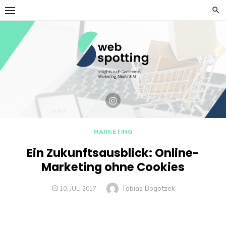
Skip
to
content
MARKETING
Ein Zukunftsausblick: Online-
Marketing ohne Cookies
Author
Tobias Bogotzek
POSTED
10. JULI 2017
ON