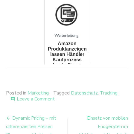
Fachhochschule
Wedel
Amazon
Produktanzeigen
lassen Händler
Kaufprozess
kontrollieren
Posted in
Marketing
Tagged
Datenschutz
,
Tracking
on
Leave a Comment
comment
Ein
Zukunftsausblick:
Beitrags-
Online-
Dynamic Pricing – mit
Einsatz von mobilen
Marketing
Navigation
differenzierten Preisen
Endgeräten im
ohne