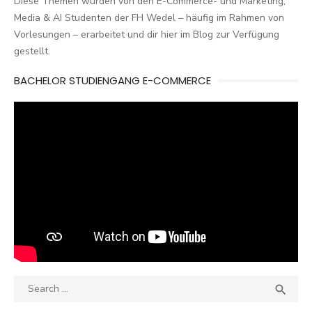
Diese Themen wurden von den E-Commerce- und Marketing,
Media & AI Studenten der FH Wedel – häufig im Rahmen von
Vorlesungen – erarbeitet und dir hier im Blog zur Verfügung
gestellt.
BACHELOR STUDIENGANG E-COMMERCE
Search
SEA

for: